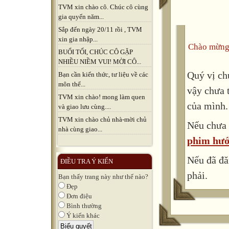
TVM xin chào cô. Chúc cô cùng
gia quyến năm...
Sắp đến ngày 20/11 rồi , TVM
xin gia nhập...
Chào mừng
BUỔI TỐI, CHÚC CÔ GẶP
NHIỀU NIỀM VUI! MỜI CÔ...
Quý vị ch
Bạn cần kiến thức, tư liệu về các
môn thể...
vậy chưa 
TVM xin chào! mong làm quen
của mình.
và giao lưu cùng....
TVM xin chào chủ nhà-mời chủ
Nếu chưa 
nhà cùng giao...
phim hướ
Nếu đã đă
ĐIỀU TRA Ý KIẾN
phải.
Bạn thấy trang này như thế nào?
Đẹp
Đơn điệu
Bình thường
Ý kiến khác