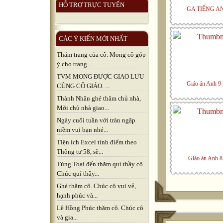
HỖ TRỢ TRỰC TUYẾN
GA TIẾNG A
CÁC Ý KIẾN MỚI NHẤT
Thăm trang của cô. Mong cô góp
ý cho trang...
TVM MONG ĐƯỢC GIAO LƯU
Giáo án Anh 9 
CÙNG CÔ GIÁO. ...
Thành Nhân ghé thăm chủ nhà,
Mời chủ nhà giao...
Ngày cuối tuần với tràn ngập
niềm vui bạn nhé...
Tiện ích Excel tính điểm theo
Thông tư 58, sẽ...
Giáo án Anh 8 
Tùng Toại đến thăm quí thầy cô.
Chúc quí thầy...
Ghé thăm cô. Chúc cô vui vẻ,
hạnh phúc và...
Lê Hồng Phúc thăm cô. Chúc cô
và gia...