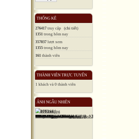
THỐNG KÊ
truy cập (
chi tiết
)
276417
trong hôm nay
1351
lượt xem
357037
trong hôm nay
1355
thành viên
161
THÀNH VIÊN TRỰC TUYẾN
1 khách và 0 thành viên
ẢNH NGẪU NHIÊN