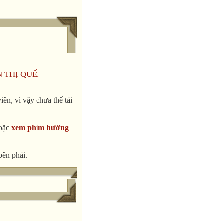
N THỊ QUẾ.
ên, vì vậy chưa thể tải
d listening for
oặc
xem phim hướng
bên phải.