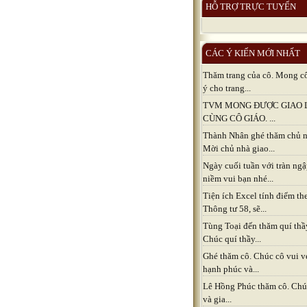
HỖ TRỢ TRỰC TUYẾN
CÁC Ý KIẾN MỚI NHẤT
Thăm trang của cô. Mong c
ý cho trang...
TVM MONG ĐƯỢC GIAO 
CÙNG CÔ GIÁO. ...
Thành Nhân ghé thăm chủ n
Mời chủ nhà giao...
Ngày cuối tuần với tràn ng
niềm vui bạn nhé...
Tiện ích Excel tính điểm th
Thông tư 58, sẽ...
Tùng Toại đến thăm quí thầ
Chúc quí thầy...
Ghé thăm cô. Chúc cô vui v
hạnh phúc và...
Lê Hồng Phúc thăm cô. Chú
và gia...