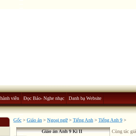
Thành viên
Đọc Báo- Nghe nhạc
Danh bạ Website
Gốc
>
Giáo án
>
Ngoại ngữ
>
Tiếng Anh
>
Tiếng Anh 9
>
Giáo án Anh 9 Kì II
Cùng tác giả