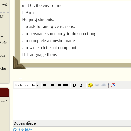
cùng
unit 6 : the environment
I. Aim
TVM
Helping students:
- to ask for and give reasons.
- to persuade somebody to do something.
..
- to complete a questionnaire.
ề các
- to write a letter of complaint.
II. Language focus
uen
1. Adverbs clauses of reason.
2. Adjective + that clause
 chủ
3. Conditional sentences type1.
III. Vocabulary
Kích thước font
Verbs: Adjectives: Nouns:
(to) cover disappointed deforestation garbage
 nào?
(to) minimize polluted dump hedge
(to) persuade unpolluted dynamite junkyard
(to) prevent environment mass
Đường dẫn
:
p
(to) provide fence pesticide
Gửi ý kiến