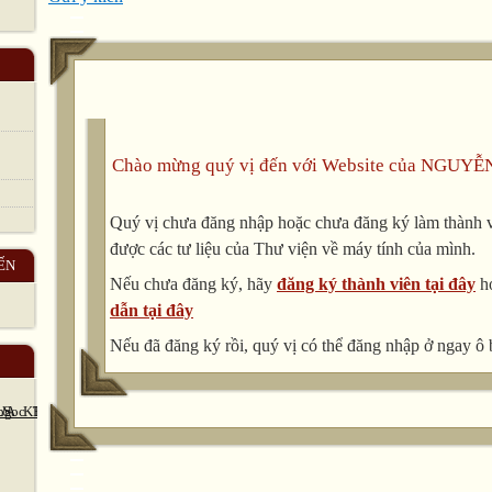
(to) reduce flow rock
(to) spray fly row
(to) wrap foam sewage
(to) pollute folk trash
pollution
V. Unit Allocation
Lesson 1
Chào mừng quý vị đến với Website của NGUYỄ
(1) Before you read
(2) Listen and Read.
Quý vị chưa đăng nhập hoặc chưa đăng ký làm thành vi
(4) Listen
được các tư liệu của Thư viện về máy tính của mình.
ẾN
Reading about the work of a group of conservationists an
Nếu chưa đăng ký, hãy
đăng ký thành viên tại đây
h
details to complete the notes.
dẫn tại đây

Lesson 2
Nếu đã đăng ký rồi, quý vị có thể đăng nhập ở ngay ô 
(3) Speak
Practice in persuading somebody doing something.

Lesson 3
Language Focus 1-3