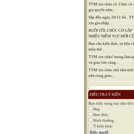
TVM xin chào cô. Chúc cô 
gia quyến năm...
Sắp đến ngày 20/11 rồi , 
xin gia nhập...
BUỔI TỐI, CHÚC CÔ GẶP
NHIỀU NIỀM VUI! MỜI CÔ.
Bạn cần kiến thức, tư liệu v
môn thể...
TVM xin chào! mong làm q
và giao lưu cùng....
TVM xin chào chủ nhà-mời
nhà cùng giao...
ĐIỀU TRA Ý KIẾN
Bạn thấy trang này như thế
Đẹp
Đơn điệu
Bình thường
Ý kiến khác