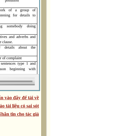
n vào đây để tải về
áo tài liệu có sai sót
hắn tin cho tác giả