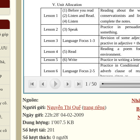
ô góp
LƯU
hà,
ập
1
/
50
eo
Nguồn:
Nhấ
y cô.
Người gửi:
Nguyễn Thị Quế
(
trang riêng
)
B
Ngày gửi:
22h:28' 04-02-2009
ẻ,
N
Dung lượng:
1'007.5 KB
Số lượt tải:
201
c cô
Số lượt thích:
0 người