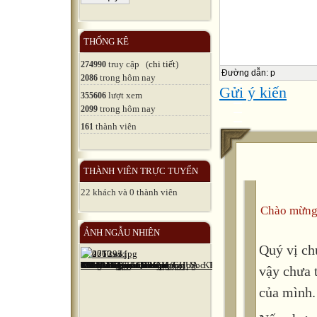
tense; expl
II. Skills: 
THỐNG KÊ
III. Teachin
truy cập (
chi tiết
)
274990
Đường dẫn
:
p
trong hôm nay
2086
B.Procedure
Gửi ý kiến
lượt xem
355606
I. Class-or
trong hôm nay
2099
thành viên
161
II . Checki
III. New le
THÀNH VIÊN TRỰC TUYẾN
22 khách và 0 thành viên
Time
Chào mừng
 Teacher`s
ẢNH NGẪU NHIÊN
Quý vị ch
 Ss` activi
vậy chưa 

của mình.
