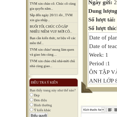
Ngày gửi:
2
TVM xin chào cô. Chúc cô cùng
gia quyến năm...
Dung lượn
Sắp đến ngày 20/11 rồi , TVM
Số lượt tải:
xin gia nhập...
BUỔI TỐI, CHÚC CÔ GẶP
Số lượt thíc
NHIỀU NIỀM VUI! MỜI CÔ...
Date of pla
Bạn cần kiến thức, tư liệu về các
môn thể...
Date of tea
TVM xin chào! mong làm quen
Week: 1
và giao lưu cùng....
TVM xin chào chủ nhà-mời chủ
Period :1
nhà cùng giao...
ÔN TẬP V
ANH LỚP 
ĐIỀU TRA Ý KIẾN
Bạn thấy trang này như thế nào?
Đẹp
A.Objective
Đơn điệu
I. Knowledg
Bình thường
Kích thước font
Ý kiến khác
to review t