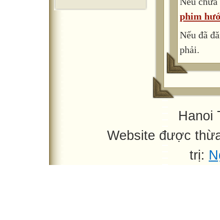
Nếu chưa 
25’
phim hướ
Nếu đã đă
phải.
Hanoi 
Website được thừ
trị:
N