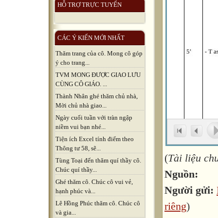
HỖ TRỢ TRỰC TUYẾN
CÁC Ý KIẾN MỚI NHẤT
Thăm trang của cô. Mong cô góp
ý cho trang...
TVM MONG ĐƯỢC GIAO LƯU
CÙNG CÔ GIÁO. ...
Thành Nhân ghé thăm chủ nhà,
Mời chủ nhà giao...
Ngày cuối tuần với tràn ngập
niềm vui bạn nhé...
Tiện ích Excel tính điểm theo
Thông tư 58, sẽ...
(
Tài liệu c
Tùng Toại đến thăm quí thầy cô.
Chúc quí thầy...
Nguồn:
Ghé thăm cô. Chúc cô vui vẻ,
Người gửi:
hạnh phúc và...
Lê Hồng Phúc thăm cô. Chúc cô
riêng
)
và gia...