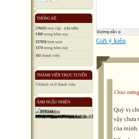
tense; expl
II. Skills: 
THỐNG KÊ
III. Teachin
truy cập (
chi tiết
)
276435
Đường dẫn
:
p
trong hôm nay
1369
B.Procedure
Gửi ý kiến
lượt xem
357056
I. Class-or
trong hôm nay
1374
thành viên
161
II . Checki
III. New le
THÀNH VIÊN TRỰC TUYẾN
3 khách và 0 thành viên
Time
Chào mừng
 Teacher`s
ẢNH NGẪU NHIÊN
Quý vị ch
 Ss` activi
vậy chưa 

của mình.
