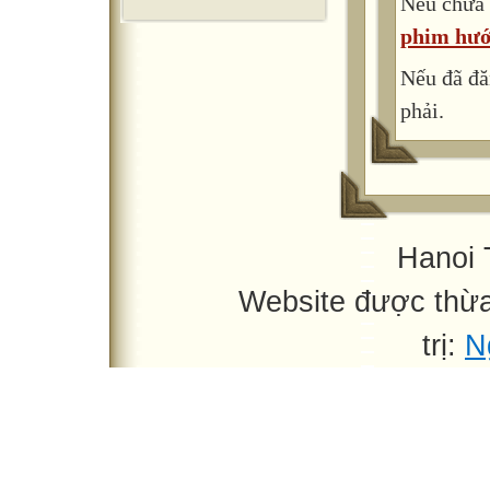
Nếu chưa 
25’
phim hướ
Nếu đã đă
phải.
Hanoi 
Website được thừ
trị:
N