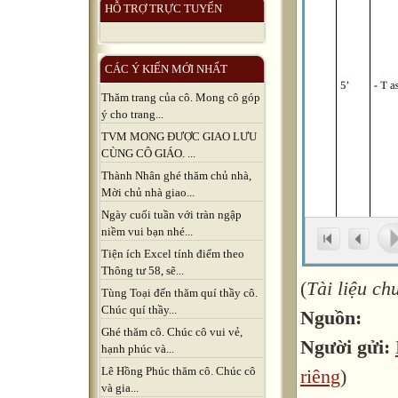
HỖ TRỢ TRỰC TUYẾN
CÁC Ý KIẾN MỚI NHẤT
Thăm trang của cô. Mong cô góp
ý cho trang...
TVM MONG ĐƯỢC GIAO LƯU
CÙNG CÔ GIÁO. ...
Thành Nhân ghé thăm chủ nhà,
Mời chủ nhà giao...
Ngày cuối tuần với tràn ngập
niềm vui bạn nhé...
Tiện ích Excel tính điểm theo
Thông tư 58, sẽ...
(
Tài liệu c
Tùng Toại đến thăm quí thầy cô.
Chúc quí thầy...
Nguồn:
Ghé thăm cô. Chúc cô vui vẻ,
Người gửi:
hạnh phúc và...
Lê Hồng Phúc thăm cô. Chúc cô
riêng
)
và gia...