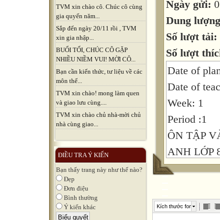
Ngày gửi:
0
TVM xin chào cô. Chúc cô cùng
gia quyến năm...
Dung lượn
Sắp đến ngày 20/11 rồi , TVM
Số lượt tải:
xin gia nhập...
BUỔI TỐI, CHÚC CÔ GẶP
Số lượt thíc
NHIỀU NIỀM VUI! MỜI CÔ...
Date of pla
Bạn cần kiến thức, tư liệu về các
môn thể...
Date of tea
TVM xin chào! mong làm quen
Week: 1
và giao lưu cùng....
TVM xin chào chủ nhà-mời chủ
Period :1
nhà cùng giao...
ÔN TẬP V
ANH LỚP 
ĐIỀU TRA Ý KIẾN
Bạn thấy trang này như thế nào?
Đẹp
A.Objective
Đơn điệu
I. Knowledg
Bình thường
Kích thước font
Ý kiến khác
to review t