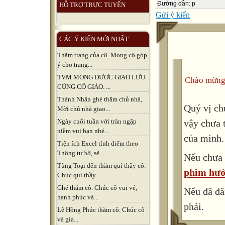
Đường dẫn
:
p
HỖ TRỢ TRỰC TUYẾN
Gửi ý kiến
CÁC Ý KIẾN MỚI NHẤT
Thăm trang của cô. Mong cô góp
ý cho trang...
TVM MONG ĐƯỢC GIAO LƯU
Chào mừng
CÙNG CÔ GIÁO. ...
Thành Nhân ghé thăm chủ nhà,
Quý vị ch
Mời chủ nhà giao...
vậy chưa 
Ngày cuối tuần với tràn ngập
niềm vui bạn nhé...
của mình.
Tiện ích Excel tính điểm theo
Thông tư 58, sẽ...
Nếu chưa 
Tùng Toại đến thăm quí thầy cô.
phim hướ
Chúc quí thầy...
Ghé thăm cô. Chúc cô vui vẻ,
Nếu đã đă
hạnh phúc và...
phải.
Lê Hồng Phúc thăm cô. Chúc cô
và gia...