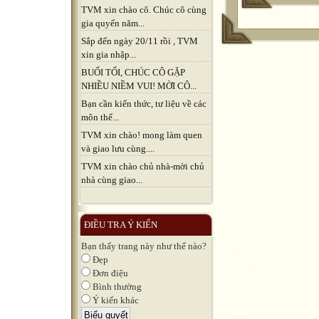
TVM xin chào cô. Chúc cô cùng
gia quyến năm...
Sắp đến ngày 20/11 rồi , TVM
xin gia nhập...
BUỔI TỐI, CHÚC CÔ GẶP
NHIỀU NIỀM VUI! MỜI CÔ...
Bạn cần kiến thức, tư liệu về các
môn thể...
TVM xin chào! mong làm quen
và giao lưu cùng....
TVM xin chào chủ nhà-mời chủ
nhà cùng giao...
ĐIỀU TRA Ý KIẾN
Bạn thấy trang này như thế nào?
Đẹp
Đơn điệu
Bình thường
Ý kiến khác