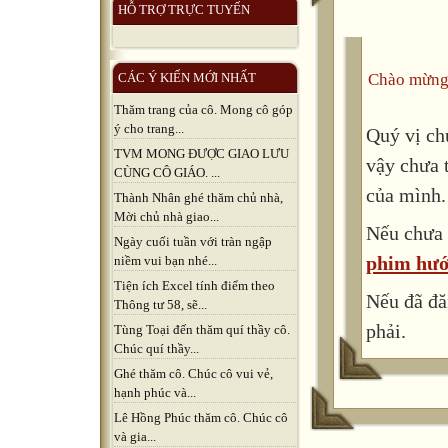
HỖ TRỢ TRỰC TUYẾN
Chào mừng
CÁC Ý KIẾN MỚI NHẤT
Thăm trang của cô. Mong cô góp
ý cho trang...
Quý vị ch
TVM MONG ĐƯỢC GIAO LƯU
vậy chưa 
CÙNG CÔ GIÁO. ...
của mình.
Thành Nhân ghé thăm chủ nhà,
Mời chủ nhà giao...
Nếu chưa 
Ngày cuối tuần với tràn ngập
phim hướ
niềm vui bạn nhé...
Tiện ích Excel tính điểm theo
Nếu đã đă
Thông tư 58, sẽ...
phải.
Tùng Toại đến thăm quí thầy cô.
Chúc quí thầy...
Ghé thăm cô. Chúc cô vui vẻ,
hạnh phúc và...
Lê Hồng Phúc thăm cô. Chúc cô
và gia...