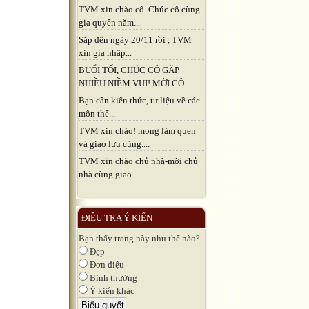
TVM xin chào cô. Chúc cô cùng
gia quyến năm...
Sắp đến ngày 20/11 rồi , TVM
xin gia nhập...
BUỔI TỐI, CHÚC CÔ GẶP
NHIỀU NIỀM VUI! MỜI CÔ...
Bạn cần kiến thức, tư liệu về các
môn thể...
TVM xin chào! mong làm quen
và giao lưu cùng....
TVM xin chào chủ nhà-mời chủ
nhà cùng giao...
ĐIỀU TRA Ý KIẾN
Bạn thấy trang này như thế nào?
Đẹp
Đơn điệu
Bình thường
Ý kiến khác