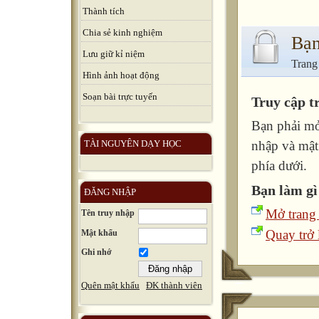
Thành tích
Chia sẻ kinh nghiệm
Bạn
Lưu giữ kỉ niệm
Trang
Hình ảnh hoạt động
Soạn bài trực tuyến
Truy cập t
Bạn phải mở
TÀI NGUYÊN DẠY HỌC
nhập và mật
phía dưới.
Bạn làm gì
ĐĂNG NHẬP
Mở trang
Tên truy nhập
Quay trở l
Mật khẩu
Ghi nhớ
Quên mật khẩu
ĐK thành viên