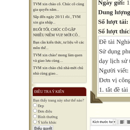
Ngày gửi:
1
TVM xin chào cô. Chúc cô cùng
gia quyến năm...
Dung lượn
Sắp đến ngày 20/11 rồi , TVM
Số lượt tải:
xin gia nhập...
BUỔI TỐI, CHÚC CÔ GẶP
Số lượt thíc
NHIỀU NIỀM VUI! MỜI CÔ...
Đề tài Nghi
Bạn cần kiến thức, tư liệu về các
môn thể...
Sử dụng phư
TVM xin chào! mong làm quen
dạy lịch sử
và giao lưu cùng....
TVM xin chào chủ nhà-mời chủ
Người viết
nhà cùng giao...
Đơn vị công
1. tắt đề tài
ĐIỀU TRA Ý KIẾN
Bộ môn lịc
Bạn thấy trang này như thế nào?
Đẹp
học chính t
Đơn điệu
hình thành 
Bình thường
Kích thước font
Ý kiến khác
thế hệ trẻ 