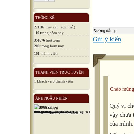
việc và tro
góp phần tạ
THỐNG KÊ
thông qua c
truy cập (
chi tiết
)
271187
Đường dẫn
:
p
trong hôm nay
110
học trò đượ
Gửi ý kiến
lượt xem
351676
lòng tự hào 
trong hôm nay
200
thành viên
161
sử hào hùng
sự nghiệp x
THÀNH VIÊN TRỰC TUYẾN
Trong dạy h
1 khách và 0 thành viên
thuật, miêu
Chào mừng
Trong hàng 
ẢNH NGẪU NHIÊN
Quý vị ch
đến một phư
vậy chưa 
dụng khá ph
của mình.
thiết: “Dạy