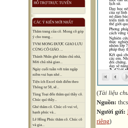
HỖ TRỢ TRỰC TUYẾN
CÁC Ý KIẾN MỚI NHẤT
Thăm trang của cô. Mong cô góp
ý cho trang...
TVM MONG ĐƯỢC GIAO LƯU
CÙNG CÔ GIÁO. ...
Thành Nhân ghé thăm chủ nhà,
Mời chủ nhà giao...
Ngày cuối tuần với tràn ngập
niềm vui bạn nhé...
Tiện ích Excel tính điểm theo
Thông tư 58, sẽ...
(
Tài liệu c
Tùng Toại đến thăm quí thầy cô.
Chúc quí thầy...
Nguồn:
thc
Ghé thăm cô. Chúc cô vui vẻ,
Người gửi:
hạnh phúc và...
Lê Hồng Phúc thăm cô. Chúc cô
riêng
)
và gia...