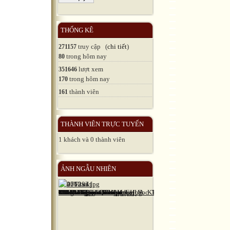
THỐNG KÊ
truy cập (
chi tiết
)
271157
trong hôm nay
80
lượt xem
351646
trong hôm nay
170
thành viên
161
THÀNH VIÊN TRỰC TUYẾN
1 khách và 0 thành viên
ẢNH NGẪU NHIÊN