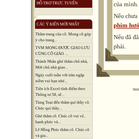
của mình.
HỖ TRỢ TRỰC TUYẾN
Nếu chưa 
phim hướ
CÁC Ý KIẾN MỚI NHẤT
Thăm trang của cô. Mong cô góp
Nếu đã đă
ý cho trang...
phải.
TVM MONG ĐƯỢC GIAO LƯU
CÙNG CÔ GIÁO. ...
Thành Nhân ghé thăm chủ nhà,
Mời chủ nhà giao...
Ngày cuối tuần với tràn ngập
niềm vui bạn nhé...
Tiện ích Excel tính điểm theo
Web
Thông tư 58, sẽ...
Tùng Toại đến thăm quí thầy cô.
Chúc quí thầy...
Ghé thăm cô. Chúc cô vui vẻ,
hạnh phúc và...
Lê Hồng Phúc thăm cô. Chúc cô
và gia...