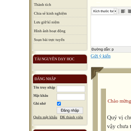
Thành tích
Kích thước font
Chia sẻ kinh nghiệm
Lưu giữ kỉ niệm
Hình ảnh hoạt động
Soạn bài trực tuyến
Đường dẫn
:
p
Gửi ý kiến
TÀI NGUYÊN DẠY HỌC
ĐĂNG NHẬP
Tên truy nhập
Mật khẩu
Chào mừng
Ghi nhớ
Quý vị ch
Quên mật khẩu
ĐK thành viên
vậy chưa 