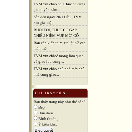
TVM xin chào cô. Chúc cô cùng
gia quyến năm...
Sắp đến ngày 20/11 rồi , TVM
xin gia nhập...
BUỔI TỐI, CHÚC CÔ GẶP
NHIỀU NIỀM VUI! MỜI CÔ...
Bạn cần kiến thức, tư liệu về các
môn thể...
TVM xin chào! mong làm quen
và giao lưu cùng....
TVM xin chào chủ nhà-mời chủ
nhà cùng giao...
ĐIỀU TRA Ý KIẾN
Bạn thấy trang này như thế nào?
Đẹp
Đơn điệu
Bình thường
Ý kiến khác