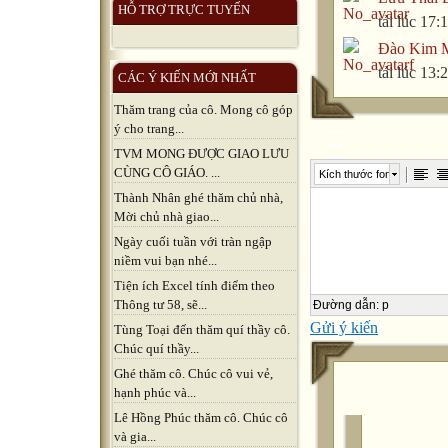
HỖ TRỢ TRỰC TUYẾN
tải lúc 17:
Đào Kim 
tải lúc 13
CÁC Ý KIẾN MỚI NHẤT
Thăm trang của cô. Mong cô góp
ý cho trang...
TVM MONG ĐƯỢC GIAO LƯU
CÙNG CÔ GIÁO. ...
Kích thước font
Thành Nhân ghé thăm chủ nhà,
Mời chủ nhà giao...
Ngày cuối tuần với tràn ngập
niềm vui bạn nhé...
Tiện ích Excel tính điểm theo
Thông tư 58, sẽ...
Đường dẫn
:
p
Gửi ý kiến
Tùng Toại đến thăm quí thầy cô.
Chúc quí thầy...
Ghé thăm cô. Chúc cô vui vẻ,
hạnh phúc và...
Lê Hồng Phúc thăm cô. Chúc cô
và gia...