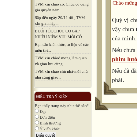
Chào mừng
TVM xin chào cô. Chúc cô cùng
gia quyến năm...
Sắp đến ngày 20/11 rồi , TVM
Quý vị ch
xin gia nhập...
vậy chưa 
BUỔI TỐI, CHÚC CÔ GẶP
NHIỀU NIỀM VUI! MỜI CÔ...
của mình.
Bạn cần kiến thức, tư liệu về các
Nếu chưa 
môn thể...
phim hướ
TVM xin chào! mong làm quen
và giao lưu cùng....
Nếu đã đă
TVM xin chào chủ nhà-mời chủ
nhà cùng giao...
phải.
ĐIỀU TRA Ý KIẾN
Bạn thấy trang này như thế nào?
Đẹp
Đơn điệu
Bình thường
Ý kiến khác