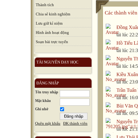
Thành tích
Các thành viên 
Chia sẻ kinh nghiệm
Lưu giữ kỉ niệm
Đồng Xuâ
Hình ảnh hoạt động
tải lúc 22
Soạn bài trực tuyến
Hồ Tiểu L
tải lúc 21
Nguyễn Th
TÀI NGUYÊN DẠY HỌC
tải lúc 14
Kiều Xuâ
tải lúc 23
ĐĂNG NHẬP
Trần Tuấn
Tên truy nhập
tải lúc 16
Mật khẩu
Bùi Văn Q
Ghi nhớ
tải lúc 09
Nguyễn Tr
Quên mật khẩu
ĐK thành viên
tải lúc 21
Lưu Thái 