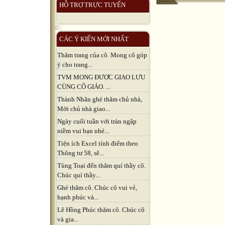
HỖ TRỢ TRỰC TUYẾN
CÁC Ý KIẾN MỚI NHẤT
Thăm trang của cô. Mong cô góp
ý cho trang...
TVM MONG ĐƯỢC GIAO LƯU
CÙNG CÔ GIÁO. ...
Thành Nhân ghé thăm chủ nhà,
Mời chủ nhà giao...
Ngày cuối tuần với tràn ngập
niềm vui bạn nhé...
Tiện ích Excel tính điểm theo
Thông tư 58, sẽ...
Tùng Toại đến thăm quí thầy cô.
Chúc quí thầy...
Ghé thăm cô. Chúc cô vui vẻ,
hạnh phúc và...
Lê Hồng Phúc thăm cô. Chúc cô
và gia...