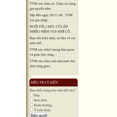
TVM xin chào cô. Chúc cô cùng
gia quyến năm...
Sắp đến ngày 20/11 rồi , TVM
xin gia nhập...
BUỔI TỐI, CHÚC CÔ GẶP
NHIỀU NIỀM VUI! MỜI CÔ...
Bạn cần kiến thức, tư liệu về các
môn thể...
TVM xin chào! mong làm quen
và giao lưu cùng....
TVM xin chào chủ nhà-mời chủ
nhà cùng giao...
ĐIỀU TRA Ý KIẾN
Bạn thấy trang này như thế nào?
Đẹp
Đơn điệu
Bình thường
Ý kiến khác