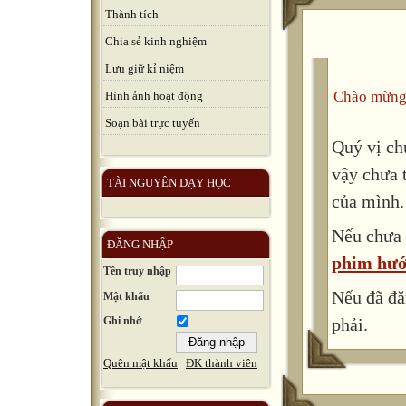
Thành tích
Chia sẻ kinh nghiệm
Lưu giữ kỉ niệm
Chào mừng
Hình ảnh hoạt động
Soạn bài trực tuyến
Quý vị ch
vậy chưa 
TÀI NGUYÊN DẠY HỌC
của mình.
Nếu chưa 
ĐĂNG NHẬP
phim hướ
Tên truy nhập
Nếu đã đă
Mật khẩu
phải.
Ghi nhớ
Quên mật khẩu
ĐK thành viên