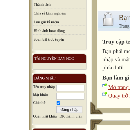
Thành tích
Chia sẻ kinh nghiệm
Bạn
Lưu giữ kỉ niệm
Trang
Hình ảnh hoạt động
Soạn bài trực tuyến
Truy cập t
Bạn phải mở
TÀI NGUYÊN DẠY HỌC
nhập và mật
phía dưới.
Bạn làm gì
ĐĂNG NHẬP
Mở trang
Tên truy nhập
Quay trở l
Mật khẩu
Ghi nhớ
Quên mật khẩu
ĐK thành viên