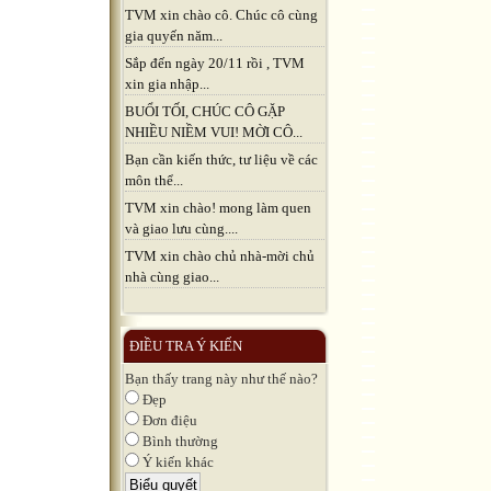
TVM xin chào cô. Chúc cô cùng
gia quyến năm...
Sắp đến ngày 20/11 rồi , TVM
xin gia nhập...
BUỔI TỐI, CHÚC CÔ GẶP
NHIỀU NIỀM VUI! MỜI CÔ...
Bạn cần kiến thức, tư liệu về các
môn thể...
TVM xin chào! mong làm quen
và giao lưu cùng....
TVM xin chào chủ nhà-mời chủ
nhà cùng giao...
ĐIỀU TRA Ý KIẾN
Bạn thấy trang này như thế nào?
Đẹp
Đơn điệu
Bình thường
Ý kiến khác