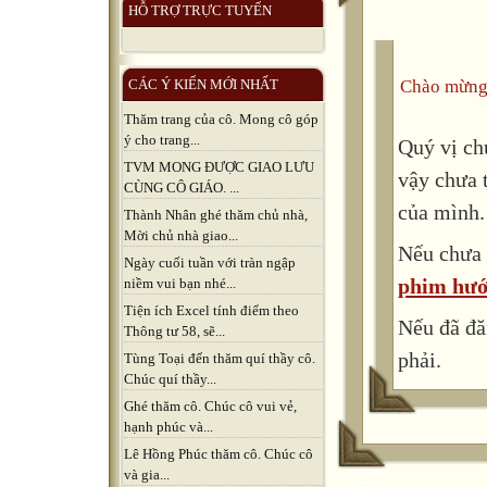
HỖ TRỢ TRỰC TUYẾN
Chào mừng
CÁC Ý KIẾN MỚI NHẤT
Thăm trang của cô. Mong cô góp
ý cho trang...
Quý vị ch
TVM MONG ĐƯỢC GIAO LƯU
vậy chưa 
CÙNG CÔ GIÁO. ...
của mình.
Thành Nhân ghé thăm chủ nhà,
Mời chủ nhà giao...
Nếu chưa 
Ngày cuối tuần với tràn ngập
phim hướ
niềm vui bạn nhé...
Tiện ích Excel tính điểm theo
Nếu đã đă
Thông tư 58, sẽ...
phải.
Tùng Toại đến thăm quí thầy cô.
Chúc quí thầy...
Ghé thăm cô. Chúc cô vui vẻ,
hạnh phúc và...
Lê Hồng Phúc thăm cô. Chúc cô
và gia...