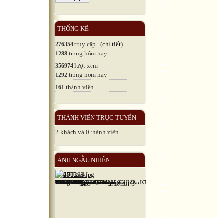
THỐNG KÊ
truy cập (
chi tiết
)
276354
trong hôm nay
1288
lượt xem
356974
trong hôm nay
1292
thành viên
161
THÀNH VIÊN TRỰC TUYẾN
2 khách và 0 thành viên
ẢNH NGẪU NHIÊN