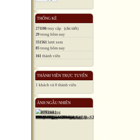
THỐNG KÊ
truy cập (
chi tiết
)
271106
trong hôm nay
29
lượt xem
351561
trong hôm nay
85
thành viên
161
THÀNH VIÊN TRỰC TUYẾN
1 khách và 0 thành viên
ẢNH NGẪU NHIÊN