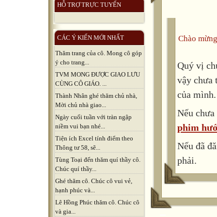
HỖ TRỢ TRỰC TUYẾN
Chào mừng
CÁC Ý KIẾN MỚI NHẤT
Thăm trang của cô. Mong cô góp
ý cho trang...
Quý vị ch
TVM MONG ĐƯỢC GIAO LƯU
vậy chưa 
CÙNG CÔ GIÁO. ...
của mình.
Thành Nhân ghé thăm chủ nhà,
Mời chủ nhà giao...
Nếu chưa 
Ngày cuối tuần với tràn ngập
phim hướ
niềm vui bạn nhé...
Tiện ích Excel tính điểm theo
Nếu đã đă
Thông tư 58, sẽ...
phải.
Tùng Toại đến thăm quí thầy cô.
Chúc quí thầy...
Ghé thăm cô. Chúc cô vui vẻ,
hạnh phúc và...
Lê Hồng Phúc thăm cô. Chúc cô
và gia...