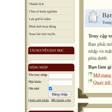
Thành tích
Chia sẻ kinh nghiệm
Bạn
Lưu giữ kỉ niệm
Trang
Hình ảnh hoạt động
Soạn bài trực tuyến
Truy cập t
Bạn phải mở
TÀI NGUYÊN DẠY HỌC
nhập và mật
phía dưới.
Bạn làm gì
ĐĂNG NHẬP
Mở trang
Tên truy nhập
Quay trở l
Mật khẩu
Ghi nhớ
Quên mật khẩu
ĐK thành viên