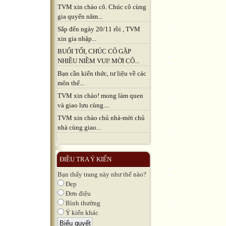
TVM xin chào cô. Chúc cô cùng
gia quyến năm...
Sắp đến ngày 20/11 rồi , TVM
xin gia nhập...
BUỔI TỐI, CHÚC CÔ GẶP
NHIỀU NIỀM VUI! MỜI CÔ...
Bạn cần kiến thức, tư liệu về các
môn thể...
TVM xin chào! mong làm quen
và giao lưu cùng....
TVM xin chào chủ nhà-mời chủ
nhà cùng giao...
ĐIỀU TRA Ý KIẾN
Bạn thấy trang này như thế nào?
Đẹp
Đơn điệu
Bình thường
Ý kiến khác