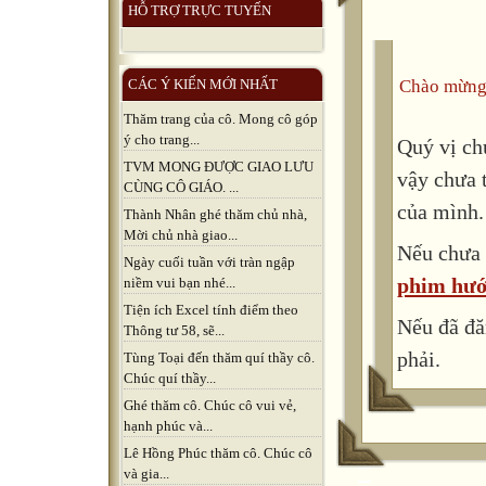
HỖ TRỢ TRỰC TUYẾN
Chào mừng
CÁC Ý KIẾN MỚI NHẤT
Thăm trang của cô. Mong cô góp
ý cho trang...
Quý vị ch
TVM MONG ĐƯỢC GIAO LƯU
vậy chưa 
CÙNG CÔ GIÁO. ...
của mình.
Thành Nhân ghé thăm chủ nhà,
Mời chủ nhà giao...
Nếu chưa 
Ngày cuối tuần với tràn ngập
phim hướ
niềm vui bạn nhé...
Tiện ích Excel tính điểm theo
Nếu đã đă
Thông tư 58, sẽ...
phải.
Tùng Toại đến thăm quí thầy cô.
Chúc quí thầy...
Ghé thăm cô. Chúc cô vui vẻ,
hạnh phúc và...
Lê Hồng Phúc thăm cô. Chúc cô
và gia...