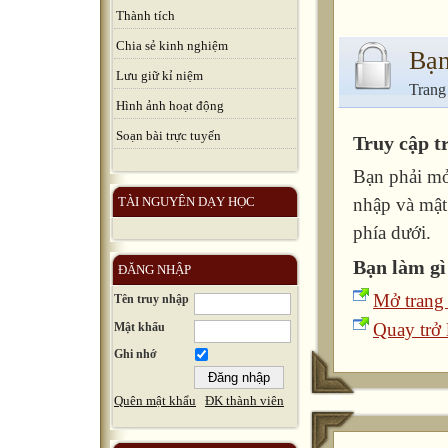
Thành tích
Chia sẻ kinh nghiệm
Bạn
Lưu giữ kỉ niệm
Trang
Hình ảnh hoạt động
Soạn bài trực tuyến
Truy cập t
Bạn phải mở
TÀI NGUYÊN DẠY HỌC
nhập và mật
phía dưới.
Bạn làm gì
ĐĂNG NHẬP
Mở trang
Tên truy nhập
Quay trở l
Mật khẩu
Ghi nhớ
Quên mật khẩu
ĐK thành viên