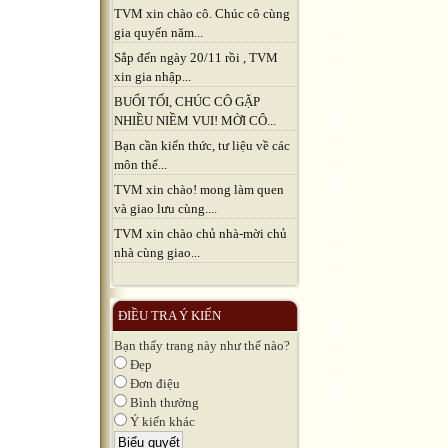
TVM xin chào cô. Chúc cô cùng
gia quyến năm...
Sắp đến ngày 20/11 rồi , TVM
xin gia nhập...
BUỔI TỐI, CHÚC CÔ GẶP
NHIỀU NIỀM VUI! MỜI CÔ...
Bạn cần kiến thức, tư liệu về các
môn thể...
TVM xin chào! mong làm quen
và giao lưu cùng....
TVM xin chào chủ nhà-mời chủ
nhà cùng giao...
ĐIỀU TRA Ý KIẾN
Bạn thấy trang này như thế nào?
Đẹp
Đơn điệu
Bình thường
Ý kiến khác