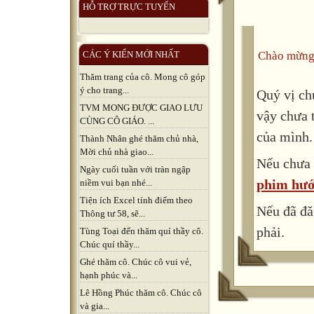
HỖ TRỢ TRỰC TUYẾN
Chào mừng
CÁC Ý KIẾN MỚI NHẤT
Thăm trang của cô. Mong cô góp
ý cho trang...
Quý vị ch
TVM MONG ĐƯỢC GIAO LƯU
vậy chưa 
CÙNG CÔ GIÁO. ...
của mình.
Thành Nhân ghé thăm chủ nhà,
Mời chủ nhà giao...
Nếu chưa 
Ngày cuối tuần với tràn ngập
phim hướ
niềm vui bạn nhé...
Tiện ích Excel tính điểm theo
Nếu đã đă
Thông tư 58, sẽ...
phải.
Tùng Toại đến thăm quí thầy cô.
Chúc quí thầy...
Ghé thăm cô. Chúc cô vui vẻ,
hạnh phúc và...
Lê Hồng Phúc thăm cô. Chúc cô
và gia...