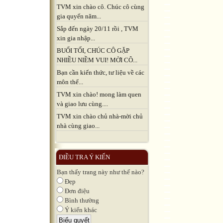
TVM xin chào cô. Chúc cô cùng
gia quyến năm...
Sắp đến ngày 20/11 rồi , TVM
xin gia nhập...
BUỔI TỐI, CHÚC CÔ GẶP
NHIỀU NIỀM VUI! MỜI CÔ...
Bạn cần kiến thức, tư liệu về các
môn thể...
TVM xin chào! mong làm quen
và giao lưu cùng....
TVM xin chào chủ nhà-mời chủ
nhà cùng giao...
ĐIỀU TRA Ý KIẾN
Bạn thấy trang này như thế nào?
Đẹp
Đơn điệu
Bình thường
Ý kiến khác