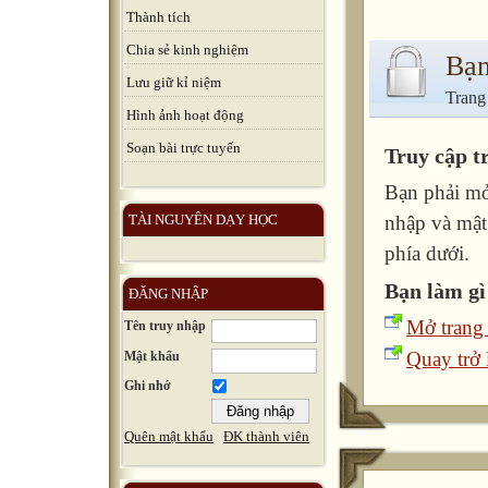
Thành tích
Chia sẻ kinh nghiệm
Bạn
Lưu giữ kỉ niệm
Trang
Hình ảnh hoạt động
Soạn bài trực tuyến
Truy cập t
Bạn phải mở
TÀI NGUYÊN DẠY HỌC
nhập và mật
phía dưới.
Bạn làm gì
ĐĂNG NHẬP
Mở trang
Tên truy nhập
Quay trở l
Mật khẩu
Ghi nhớ
Quên mật khẩu
ĐK thành viên