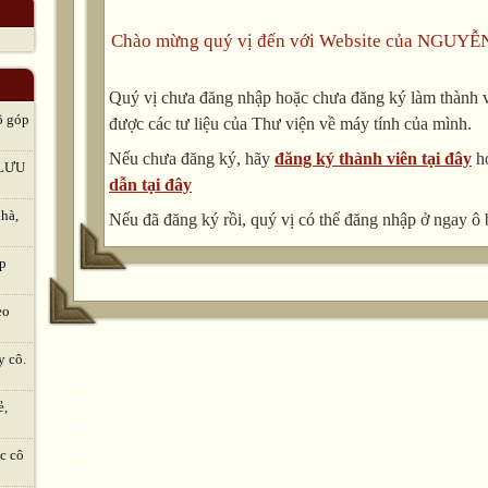
Chào mừng quý vị đến với Website của NGUYỄ
Quý vị chưa đăng nhập hoặc chưa đăng ký làm thành vi
ô góp
được các tư liệu của Thư viện về máy tính của mình.
Nếu chưa đăng ký, hãy
đăng ký thành viên tại đây
h
LƯU
dẫn tại đây
hà,
Nếu đã đăng ký rồi, quý vị có thể đăng nhập ở ngay ô 
ập
eo
y cô.
ẻ,
c cô