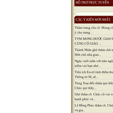
HỖ TRỢ TRỰC TUYẾN
CÁC Ý KIẾN MỚI NHẤT
Thăm trang của cô. Mong c
ý cho trang...
TVM MONG ĐƯỢC GIAO 
CÙNG CÔ GIÁO. ...
Thành Nhân ghé thăm chủ n
Mời chủ nhà giao...
Ngày cuối tuần với tràn ng
niềm vui bạn nhé...
Tiện ích Excel tính điểm th
Thông tư 58, sẽ...
Tùng Toại đến thăm quí thầ
Chúc quí thầy...
Ghé thăm cô. Chúc cô vui v
hạnh phúc và...
Lê Hồng Phúc thăm cô. Chú
và gia...