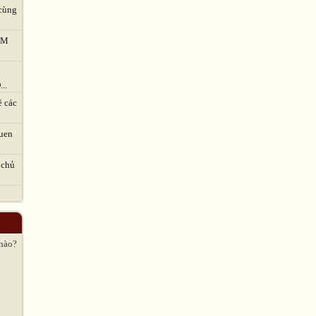
cùng
TVM
..
ề các
uen
 chủ
 nào?