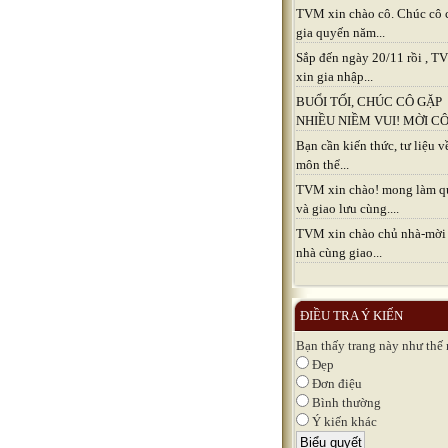
TVM xin chào cô. Chúc cô 
gia quyến năm...
Sắp đến ngày 20/11 rồi , 
xin gia nhập...
BUỔI TỐI, CHÚC CÔ GẶP
NHIỀU NIỀM VUI! MỜI CÔ.
Bạn cần kiến thức, tư liệu v
môn thể...
TVM xin chào! mong làm q
và giao lưu cùng....
TVM xin chào chủ nhà-mời
nhà cùng giao...
ĐIỀU TRA Ý KIẾN
Bạn thấy trang này như thế
Đẹp
Đơn điệu
Bình thường
Ý kiến khác