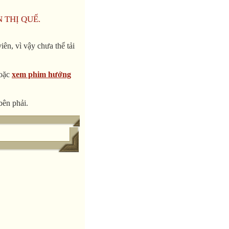
N THỊ QUẾ.
ên, vì vậy chưa thể tải
oặc
xem phim hướng
bên phải.