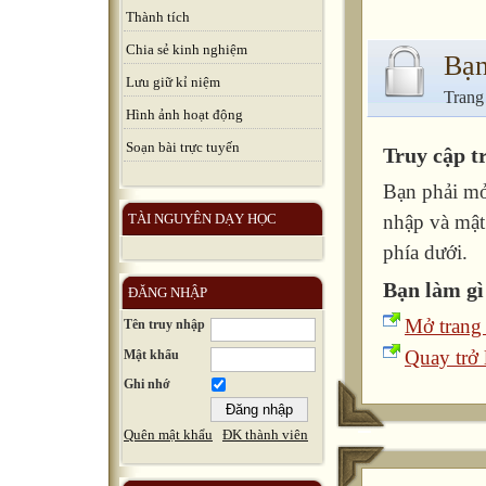
Thành tích
Chia sẻ kinh nghiệm
Bạn
Lưu giữ kỉ niệm
Trang
Hình ảnh hoạt động
Soạn bài trực tuyến
Truy cập t
Bạn phải mở
TÀI NGUYÊN DẠY HỌC
nhập và mật
phía dưới.
Bạn làm gì
ĐĂNG NHẬP
Mở trang
Tên truy nhập
Quay trở l
Mật khẩu
Ghi nhớ
Quên mật khẩu
ĐK thành viên