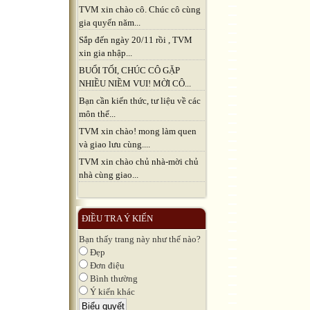
TVM xin chào cô. Chúc cô cùng
gia quyến năm...
Sắp đến ngày 20/11 rồi , TVM
xin gia nhập...
BUỔI TỐI, CHÚC CÔ GẶP
NHIỀU NIỀM VUI! MỜI CÔ...
Bạn cần kiến thức, tư liệu về các
môn thể...
TVM xin chào! mong làm quen
và giao lưu cùng....
TVM xin chào chủ nhà-mời chủ
nhà cùng giao...
ĐIỀU TRA Ý KIẾN
Bạn thấy trang này như thế nào?
Đẹp
Đơn điệu
Bình thường
Ý kiến khác