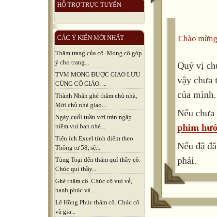
HỖ TRỢ TRỰC TUYẾN
Chào mừng
CÁC Ý KIẾN MỚI NHẤT
Thăm trang của cô. Mong cô góp
ý cho trang...
Quý vị ch
TVM MONG ĐƯỢC GIAO LƯU
vậy chưa 
CÙNG CÔ GIÁO. ...
của mình.
Thành Nhân ghé thăm chủ nhà,
Mời chủ nhà giao...
Nếu chưa 
Ngày cuối tuần với tràn ngập
phim hướ
niềm vui bạn nhé...
Tiện ích Excel tính điểm theo
Nếu đã đă
Thông tư 58, sẽ...
phải.
Tùng Toại đến thăm quí thầy cô.
Chúc quí thầy...
Ghé thăm cô. Chúc cô vui vẻ,
hạnh phúc và...
Lê Hồng Phúc thăm cô. Chúc cô
và gia...