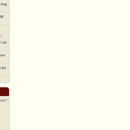
cùng
TVM
..
ề các
uen
 chủ
 nào?