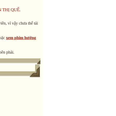
N THỊ QUẾ.
ên, vì vậy chưa thể tải
oặc
xem phim hướng
bên phải.