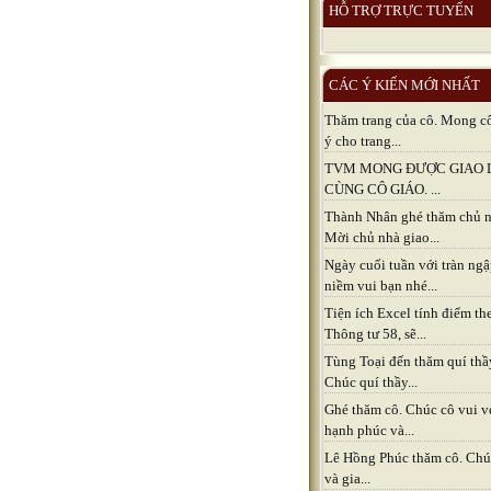
HỖ TRỢ TRỰC TUYẾN
CÁC Ý KIẾN MỚI NHẤT
Thăm trang của cô. Mong c
ý cho trang...
TVM MONG ĐƯỢC GIAO 
CÙNG CÔ GIÁO. ...
Thành Nhân ghé thăm chủ n
Mời chủ nhà giao...
Ngày cuối tuần với tràn ng
niềm vui bạn nhé...
Tiện ích Excel tính điểm th
Thông tư 58, sẽ...
Tùng Toại đến thăm quí thầ
Chúc quí thầy...
Ghé thăm cô. Chúc cô vui v
hạnh phúc và...
Lê Hồng Phúc thăm cô. Chú
và gia...