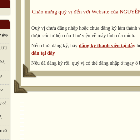
Chào mừng quý vị đến với Website của NGUYỄ
Quý vị chưa đăng nhập hoặc chưa đăng ký làm thành vi
ô góp
được các tư liệu của Thư viện về máy tính của mình.
Nếu chưa đăng ký, hãy
đăng ký thành viên tại đây
h
LƯU
dẫn tại đây
hà,
Nếu đã đăng ký rồi, quý vị có thể đăng nhập ở ngay ô 
ập
eo
y cô.
ẻ,
c cô