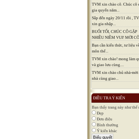
TVM xin chào cô. Chúc cô 
gia quyến năm...
Sắp đến ngày 20/11 rồi , 
xin gia nhập...
BUỔI TỐI, CHÚC CÔ GẶP
NHIỀU NIỀM VUI! MỜI CÔ.
Bạn cần kiến thức, tư liệu v
môn thể...
TVM xin chào! mong làm q
và giao lưu cùng....
TVM xin chào chủ nhà-mời
nhà cùng giao...
ĐIỀU TRA Ý KIẾN
Bạn thấy trang này như thế
Đẹp
Đơn điệu
Bình thường
Ý kiến khác