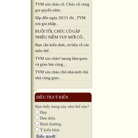
TVM xin chào cô. Chúc cô cùng
gia quyến năm...
Sắp đến ngày 20/11 rồi , TVM
xin gia nhập...
BUỔI TỐI, CHÚC CÔ GẶP
NHIỀU NIỀM VUI! MỜI CÔ...
Bạn cần kiến thức, tư liệu về các
môn thể...
TVM xin chào! mong làm quen
và giao lưu cùng....
TVM xin chào chủ nhà-mời chủ
nhà cùng giao...
ĐIỀU TRA Ý KIẾN
Bạn thấy trang này như thế nào?
Đẹp
Đơn điệu
Bình thường
Ý kiến khác