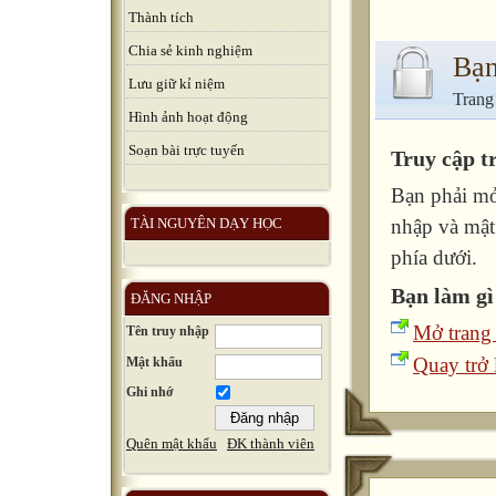
Thành tích
Chia sẻ kinh nghiệm
Bạn
Lưu giữ kỉ niệm
Trang
Hình ảnh hoạt động
Soạn bài trực tuyến
Truy cập t
Bạn phải mở
TÀI NGUYÊN DẠY HỌC
nhập và mật
phía dưới.
Bạn làm gì
ĐĂNG NHẬP
Mở trang
Tên truy nhập
Quay trở l
Mật khẩu
Ghi nhớ
Quên mật khẩu
ĐK thành viên