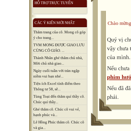
HỖ TRỢ TRỰC TUYẾN
Chào mừng
CÁC Ý KIẾN MỚI NHẤT
Thăm trang của cô. Mong cô góp
ý cho trang...
Quý vị ch
TVM MONG ĐƯỢC GIAO LƯU
vậy chưa 
CÙNG CÔ GIÁO. ...
của mình.
Thành Nhân ghé thăm chủ nhà,
Mời chủ nhà giao...
Nếu chưa 
Ngày cuối tuần với tràn ngập
phim hướ
niềm vui bạn nhé...
Tiện ích Excel tính điểm theo
Nếu đã đă
Thông tư 58, sẽ...
phải.
Tùng Toại đến thăm quí thầy cô.
Chúc quí thầy...
Ghé thăm cô. Chúc cô vui vẻ,
hạnh phúc và...
Lê Hồng Phúc thăm cô. Chúc cô
và gia...