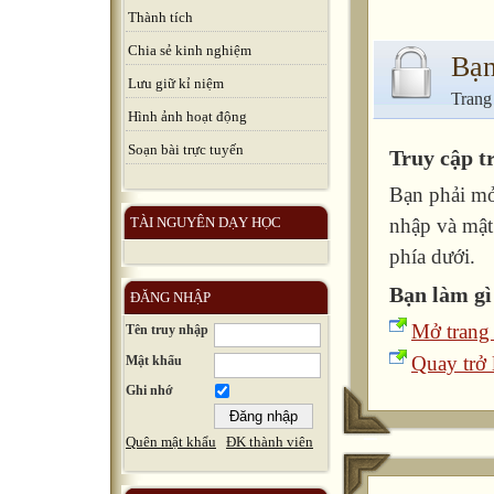
Thành tích
Chia sẻ kinh nghiệm
Bạn
Lưu giữ kỉ niệm
Trang
Hình ảnh hoạt động
Soạn bài trực tuyến
Truy cập t
Bạn phải mở
TÀI NGUYÊN DẠY HỌC
nhập và mật
phía dưới.
Bạn làm gì
ĐĂNG NHẬP
Mở trang
Tên truy nhập
Quay trở l
Mật khẩu
Ghi nhớ
Quên mật khẩu
ĐK thành viên