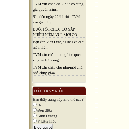
TVM xin chào cô. Chúc cô cùng
gia quyến năm...
Sắp đến ngày 20/11 rồi , TVM
xin gia nhập...
BUỔI TỐI, CHÚC CÔ GẶP
NHIỀU NIỀM VUI! MỜI CÔ...
Bạn cần kiến thức, tư liệu về các
môn thể...
TVM xin chào! mong làm quen
và giao lưu cùng....
TVM xin chào chủ nhà-mời chủ
nhà cùng giao...
ĐIỀU TRA Ý KIẾN
Bạn thấy trang này như thế nào?
Đẹp
Đơn điệu
Bình thường
Ý kiến khác