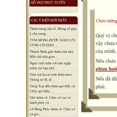
HỖ TRỢ TRỰC TUYẾN
Chào mừng
CÁC Ý KIẾN MỚI NHẤT
Thăm trang của cô. Mong cô góp
ý cho trang...
Quý vị ch
TVM MONG ĐƯỢC GIAO LƯU
vậy chưa 
CÙNG CÔ GIÁO. ...
của mình.
Thành Nhân ghé thăm chủ nhà,
Mời chủ nhà giao...
Nếu chưa 
Ngày cuối tuần với tràn ngập
phim hướ
niềm vui bạn nhé...
Tiện ích Excel tính điểm theo
Nếu đã đă
Thông tư 58, sẽ...
phải.
Tùng Toại đến thăm quí thầy cô.
Chúc quí thầy...
Ghé thăm cô. Chúc cô vui vẻ,
hạnh phúc và...
Lê Hồng Phúc thăm cô. Chúc cô
và gia...