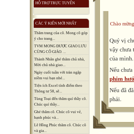
HỖ TRỢ TRỰC TUYẾN
Chào mừng
CÁC Ý KIẾN MỚI NHẤT
Thăm trang của cô. Mong cô góp
ý cho trang...
Quý vị ch
TVM MONG ĐƯỢC GIAO LƯU
vậy chưa 
CÙNG CÔ GIÁO. ...
của mình.
Thành Nhân ghé thăm chủ nhà,
Mời chủ nhà giao...
Nếu chưa 
Ngày cuối tuần với tràn ngập
phim hướ
niềm vui bạn nhé...
Tiện ích Excel tính điểm theo
Nếu đã đă
Thông tư 58, sẽ...
phải.
Tùng Toại đến thăm quí thầy cô.
Chúc quí thầy...
Ghé thăm cô. Chúc cô vui vẻ,
hạnh phúc và...
Lê Hồng Phúc thăm cô. Chúc cô
và gia...