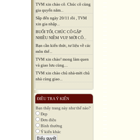
TVM xin chào cô. Chúc cô cùng
gia quyến năm...
Sắp đến ngày 20/11 rồi , TVM
xin gia nhập...
BUỔI TỐI, CHÚC CÔ GẶP
NHIỀU NIỀM VUI! MỜI CÔ...
Bạn cần kiến thức, tư liệu về các
môn thể...
TVM xin chào! mong làm quen
và giao lưu cùng....
TVM xin chào chủ nhà-mời chủ
nhà cùng giao...
ĐIỀU TRA Ý KIẾN
Bạn thấy trang này như thế nào?
Đẹp
Đơn điệu
Bình thường
Ý kiến khác