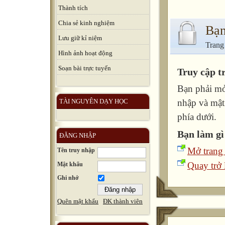
Thành tích
Chia sẻ kinh nghiệm
Bạn
Lưu giữ kỉ niệm
Trang
Hình ảnh hoạt động
Soạn bài trực tuyến
Truy cập t
Bạn phải mở
TÀI NGUYÊN DẠY HỌC
nhập và mật
phía dưới.
Bạn làm gì
ĐĂNG NHẬP
Mở trang
Tên truy nhập
Quay trở l
Mật khẩu
Ghi nhớ
Quên mật khẩu
ĐK thành viên