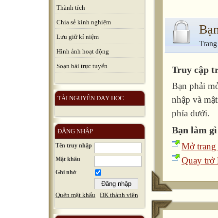
Thành tích
Chia sẻ kinh nghiệm
Bạn
Lưu giữ kỉ niệm
Trang
Hình ảnh hoạt động
Soạn bài trực tuyến
Truy cập t
Bạn phải mở
TÀI NGUYÊN DẠY HỌC
nhập và mật
phía dưới.
Bạn làm gì
ĐĂNG NHẬP
Mở trang
Tên truy nhập
Quay trở l
Mật khẩu
Ghi nhớ
Quên mật khẩu
ĐK thành viên