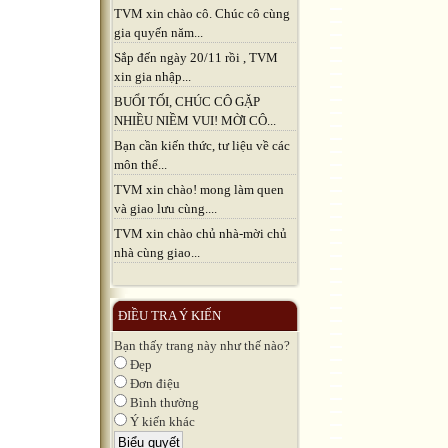
TVM xin chào cô. Chúc cô cùng
gia quyến năm...
Sắp đến ngày 20/11 rồi , TVM
xin gia nhập...
BUỔI TỐI, CHÚC CÔ GẶP
NHIỀU NIỀM VUI! MỜI CÔ...
Bạn cần kiến thức, tư liệu về các
môn thể...
TVM xin chào! mong làm quen
và giao lưu cùng....
TVM xin chào chủ nhà-mời chủ
nhà cùng giao...
ĐIỀU TRA Ý KIẾN
Bạn thấy trang này như thế nào?
Đẹp
Đơn điệu
Bình thường
Ý kiến khác