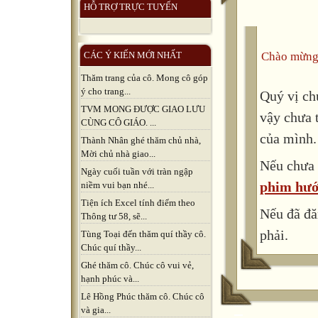
HỖ TRỢ TRỰC TUYẾN
Chào mừng
CÁC Ý KIẾN MỚI NHẤT
Thăm trang của cô. Mong cô góp
ý cho trang...
Quý vị ch
TVM MONG ĐƯỢC GIAO LƯU
vậy chưa 
CÙNG CÔ GIÁO. ...
của mình.
Thành Nhân ghé thăm chủ nhà,
Mời chủ nhà giao...
Nếu chưa 
Ngày cuối tuần với tràn ngập
phim hướ
niềm vui bạn nhé...
Tiện ích Excel tính điểm theo
Nếu đã đă
Thông tư 58, sẽ...
phải.
Tùng Toại đến thăm quí thầy cô.
Chúc quí thầy...
Ghé thăm cô. Chúc cô vui vẻ,
hạnh phúc và...
Lê Hồng Phúc thăm cô. Chúc cô
và gia...