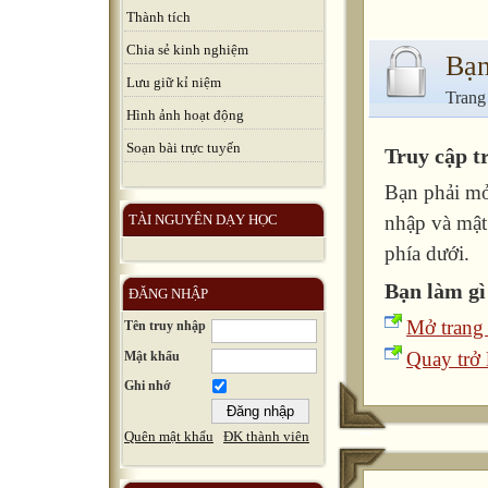
Thành tích
Chia sẻ kinh nghiệm
Bạn
Lưu giữ kỉ niệm
Trang
Hình ảnh hoạt động
Soạn bài trực tuyến
Truy cập t
Bạn phải mở
TÀI NGUYÊN DẠY HỌC
nhập và mật
phía dưới.
Bạn làm gì
ĐĂNG NHẬP
Mở trang
Tên truy nhập
Quay trở l
Mật khẩu
Ghi nhớ
Quên mật khẩu
ĐK thành viên