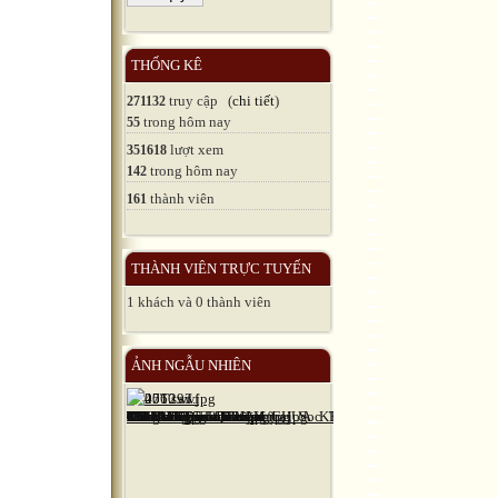
THỐNG KÊ
truy cập (
chi tiết
)
271132
trong hôm nay
55
lượt xem
351618
trong hôm nay
142
thành viên
161
THÀNH VIÊN TRỰC TUYẾN
1 khách và 0 thành viên
ẢNH NGẪU NHIÊN