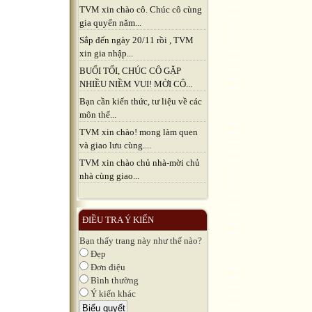
TVM xin chào cô. Chúc cô cùng
gia quyến năm...
Sắp đến ngày 20/11 rồi , TVM
xin gia nhập...
BUỔI TỐI, CHÚC CÔ GẶP
NHIỀU NIỀM VUI! MỜI CÔ...
Bạn cần kiến thức, tư liệu về các
môn thể...
TVM xin chào! mong làm quen
và giao lưu cùng....
TVM xin chào chủ nhà-mời chủ
nhà cùng giao...
ĐIỀU TRA Ý KIẾN
Bạn thấy trang này như thế nào?
Đẹp
Đơn điệu
Bình thường
Ý kiến khác