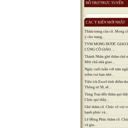
HỖ TRỢ TRỰC TUYẾN
CÁC Ý KIẾN MỚI NHẤT
Thăm trang của cô. Mong c
ý cho trang...
TVM MONG ĐƯỢC GIAO 
CÙNG CÔ GIÁO. ...
Thành Nhân ghé thăm chủ n
Mời chủ nhà giao...
Ngày cuối tuần với tràn ng
niềm vui bạn nhé...
Tiện ích Excel tính điểm th
Thông tư 58, sẽ...
Tùng Toại đến thăm quí thầ
Chúc quí thầy...
Ghé thăm cô. Chúc cô vui v
hạnh phúc và...
Lê Hồng Phúc thăm cô. Chú
và gia...