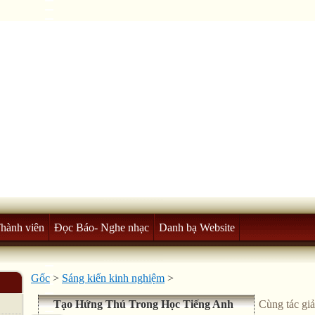
Thành viên
Đọc Báo- Nghe nhạc
Danh bạ Website
Gốc
>
Sáng kiến kinh nghiệm
>
Tạo Hứng Thú Trong Học Tiếng Anh
Cùng tác giả