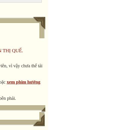
em suy nghĩ nhanh
g, ngữ pháp); khả
à so sánh sự giống
ác mẫu lời nói và
n, phản xạ ngôn
ập phát triển kĩ
N THỊ QUẾ.
i trong quá trình
g đối ổn định.
ên, vì vậy chưa thể tải
o việc tiếp nhận
n vững thì cần
oặc
xem phim hướng
ra hứng thú đồng
 thân các em.
bên phải.
 đến ngôn ngữ là
hú và sống động, nó