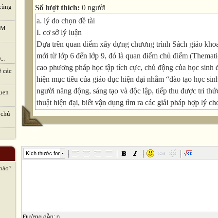
cùng
Số lượt thích:
0 người
a. lý do chọn đề tài
TVM
I. cơ sở lý luận
Dựa trên quan điểm xây dựng chương trình Sách giáo k
mới từ lớp 6 đến lớp 9, đó là quan điểm chủ điểm (Themati
..
cao phương pháp học tập tích cực, chủ động của học sinh 
ề các
hiện mục tiêu của giáo dục hiện đại nhằm “đào tạo học si
người năng động, sáng tạo và độc lập, tiếp thu được tri th
uen
thuật hiện đại, biết vận dụng tìm ra các giải pháp hợp lý 
trong cuộc sống của bản thân và xã hội ”.
 chủ
Mọi quan điểm phương pháp đã được đưa ra trao đổi và t
chung một mục đích cuối cùng, đó là tích cực hoá hoạt độ
sinh, đưa kiến thức vào thực tế đời sống xã hội, phát huy t
Kích thước font
của người học. Làm thế nào để hoạt động dạy và học đạt đ
 nào?
học sinh có thể áp dụng ngữ liệu đang học với các kiến thứ
đạt các nội dung khác nhau trong chính thực tế cuộc sống 
chính là vấn đề đặt ra cho các nhà biên soạn, cho những giá
giảng dạy và cũng là vấn đề đặt ra cho bản thân người học
Đường dẫn
:
p