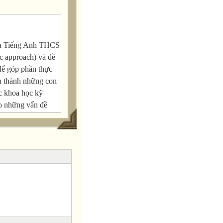
hoa Tiếng Anh THCS
c approach) và đề
để góp phần thực
nh thành những con
ức khoa học kỹ
cho những vấn đề
hử nghiệm đều có
ng học tập của học
ối đa tính chủ động
ược hiệu quả cao,
c có sẵn để diễn
của các em, đó
o viên trực tiếp
 – những học sinh