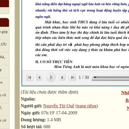
ô góp
LƯU
hà,
ập
1
/
30
eo
(
Tài liệu chưa được thẩm định
)
Nhấ
y cô.
Nguồn:
B
Người gửi:
Nguyễn Thị Quế
(
trang riêng
)
ẻ,
N
Ngày gửi:
07h:19' 17-04-2009
Dung lượng:
1.4 MB
c cô
Số lượt tải:
688