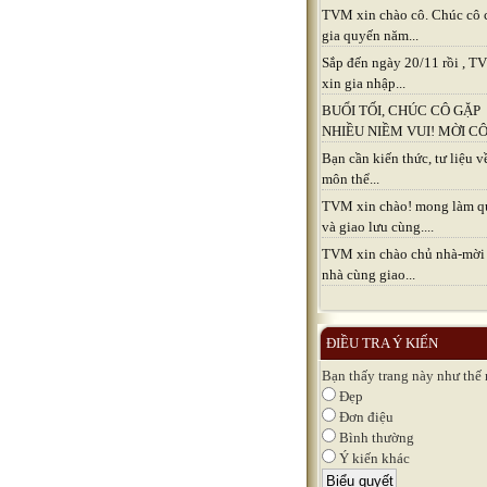
TVM xin chào cô. Chúc cô 
gia quyến năm...
Sắp đến ngày 20/11 rồi , 
xin gia nhập...
BUỔI TỐI, CHÚC CÔ GẶP
NHIỀU NIỀM VUI! MỜI CÔ.
Bạn cần kiến thức, tư liệu v
môn thể...
TVM xin chào! mong làm q
và giao lưu cùng....
TVM xin chào chủ nhà-mời
nhà cùng giao...
ĐIỀU TRA Ý KIẾN
Bạn thấy trang này như thế
Đẹp
Đơn điệu
Bình thường
Ý kiến khác