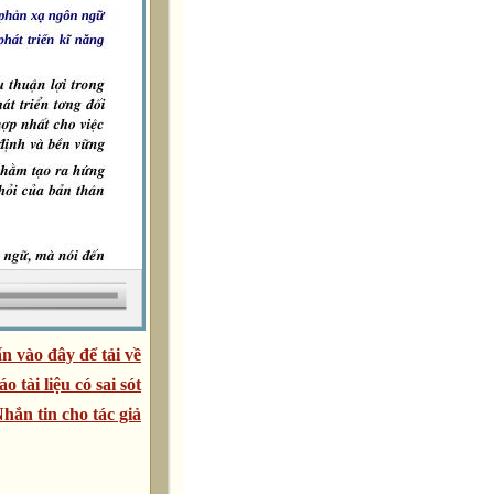
n vào đây để tải về
áo tài liệu có sai sót
hắn tin cho tác giả