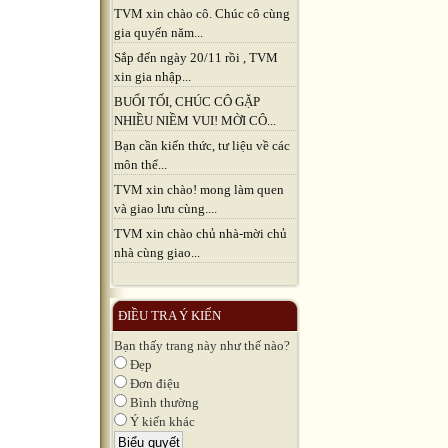
TVM xin chào cô. Chúc cô cùng
gia quyến năm...
Sắp đến ngày 20/11 rồi , TVM
xin gia nhập...
BUỔI TỐI, CHÚC CÔ GẶP
NHIỀU NIỀM VUI! MỜI CÔ...
Bạn cần kiến thức, tư liệu về các
môn thể...
TVM xin chào! mong làm quen
và giao lưu cùng....
TVM xin chào chủ nhà-mời chủ
nhà cùng giao...
ĐIỀU TRA Ý KIẾN
Bạn thấy trang này như thế nào?
Đẹp
Đơn điệu
Bình thường
Ý kiến khác