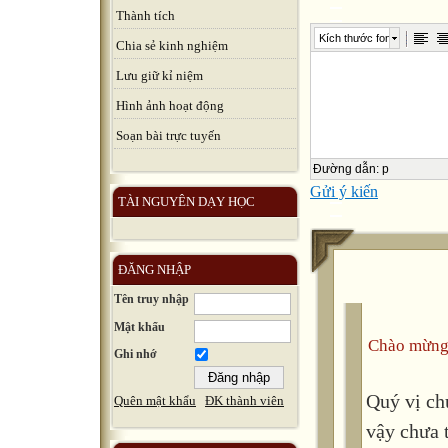
Thành tích
Kích thước font
Chia sẻ kinh nghiệm
Lưu giữ kỉ niệm
Hình ảnh hoạt động
Soạn bài trực tuyến
Đường dẫn
:
p
Gửi ý kiến
TÀI NGUYÊN DẠY HỌC
ĐĂNG NHẬP
Tên truy nhập
Mật khẩu
Chào mừng
Ghi nhớ
Quý vị ch
Quên mật khẩu
ĐK thành viên
vậy chưa 