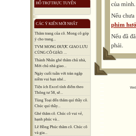
của mình.
HỖ TRỢ TRỰC TUYẾN
Nếu chưa 
phim hướ
CÁC Ý KIẾN MỚI NHẤT
Thăm trang của cô. Mong cô góp
Nếu đã đă
ý cho trang...
phải.
TVM MONG ĐƯỢC GIAO LƯU
CÙNG CÔ GIÁO. ...
Thành Nhân ghé thăm chủ nhà,
Mời chủ nhà giao...
Ngày cuối tuần với tràn ngập
niềm vui bạn nhé...
Tiện ích Excel tính điểm theo
Web
Thông tư 58, sẽ...
Tùng Toại đến thăm quí thầy cô.
Chúc quí thầy...
Ghé thăm cô. Chúc cô vui vẻ,
hạnh phúc và...
Lê Hồng Phúc thăm cô. Chúc cô
và gia...