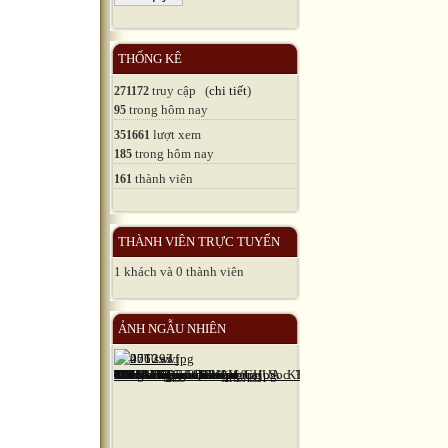
THỐNG KÊ
truy cập (
chi tiết
)
271172
trong hôm nay
95
lượt xem
351661
trong hôm nay
185
thành viên
161
THÀNH VIÊN TRỰC TUYẾN
1 khách và 0 thành viên
ẢNH NGẪU NHIÊN