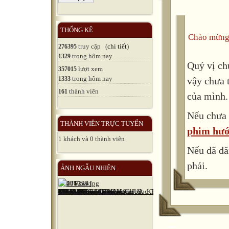
read article
THỐNG KÊ
play games;
Chào mừng
truy cập (
chi tiết
)
276395
check weath
trong hôm nay
1329
Quý vị ch
communicate
lượt xem
357015
trong hôm nay
1333
vậy chưa 
chatting or 
thành viên
161
của mình.
listen to mu
Nếu chưa 
watch film
THÀNH VIÊN TRỰC TUYẾN
phim hướ
read novels,
1 khách và 0 thành viên
learn Englis
Nếu đã đă
phải.
look up a di
ẢNH NGẪU NHIÊN
take part in
buy goods;
advertise br