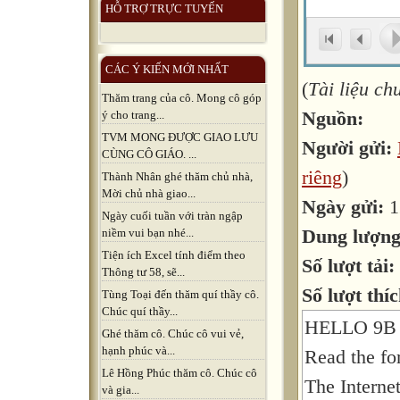
HỖ TRỢ TRỰC TUYẾN
CÁC Ý KIẾN MỚI NHẤT
(
Tài liệu c
Thăm trang của cô. Mong cô góp
Nguồn:
ý cho trang...
TVM MONG ĐƯỢC GIAO LƯU
Người gửi:
CÙNG CÔ GIÁO. ...
riêng
)
Thành Nhân ghé thăm chủ nhà,
Mời chủ nhà giao...
Ngày gửi:
1
Ngày cuối tuần với tràn ngập
Dung lượn
niềm vui bạn nhé...
Tiện ích Excel tính điểm theo
Số lượt tải:
Thông tư 58, sẽ...
Số lượt thíc
Tùng Toại đến thăm quí thầy cô.
Chúc quí thầy...
HELLO 9B
Ghé thăm cô. Chúc cô vui vẻ,
hạnh phúc và...
Read the fo
Lê Hồng Phúc thăm cô. Chúc cô
The Interne
và gia...