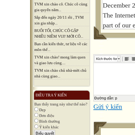
December 2
TVM xin chào cô. Chúc cô cùng
gia quyến năm...
The Interne
Sắp đến ngày 20/11 rồi , TVM
xin gia nhập...
part of our 
BUỔI TỐI, CHÚC CÔ GẶP
useful ? Wh
NHIỀU NIỀM VUI! MỜI CÔ...
time do you
Bạn cần kiến thức, tư liệu về các
môn thể...
respond to 
TVM xin chào! mong làm quen
Kích thước font
và giao lưu cùng....
.................
TVM xin chào chủ nhà-mời chủ
Benefits of 
nhà cùng giao...
Ex:
Listen to m
ĐIỀU TRA Ý KIẾN
Đường dẫn
:
p
Entertainme
Bạn thấy trang này như thế nào?
Gửi ý kiến
Đẹp
Matching
Đơn điệu
Bình thường
Grouping 
Ý kiến khác
a fast and 