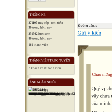
nhắc đến ch
hoặc WITH
THỐNG KÊ
BY + người
truy cập (
chi tiết
)
271107
Đường dẫn
:
p
trong hôm nay
30
WITH + dụng
Gửi ý kiến
lượt xem
351562
*Khi chủ n
trong hôm nay
86
thành viên
161
NOBODY ta 
E.g:
THÀNH VIÊN TRỰC TUYẾN
1. They gav
2 khách và 0 thành viên
-> He was g
Chào mừng
-> A big ap
ẢNH NGẪU NHIÊN
Quý vị ch
2. They hit
vậy chưa 
-> We were 
của mình.
3. An overh