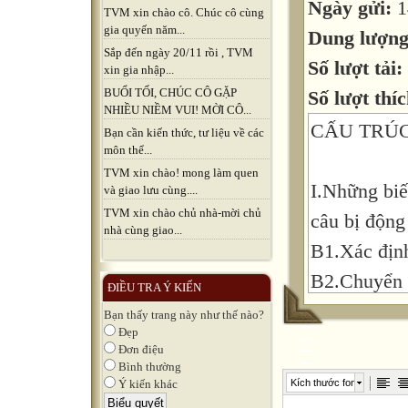
Ngày gửi:
1
TVM xin chào cô. Chúc cô cùng
gia quyến năm...
Dung lượn
Sắp đến ngày 20/11 rồi , TVM
Số lượt tải:
xin gia nhập...
BUỔI TỐI, CHÚC CÔ GẶP
Số lượt thíc
NHIỀU NIỀM VUI! MỜI CÔ...
CẤU TRÚC
Bạn cần kiến thức, tư liệu về các
môn thể...
TVM xin chào! mong làm quen
I.Những biế
và giao lưu cùng....
TVM xin chào chủ nhà-mời chủ
câu bị động
nhà cùng giao...
B1.Xác định
B2.Chuyển t
ĐIỀU TRA Ý KIẾN
của câu bị 
Bạn thấy trang này như thế nào?
Đẹp
B3.Chia độn
Đơn điệu
chủ động.
Bình thường
Kích thước font
Ý kiến khác
B4.Lược bỏ