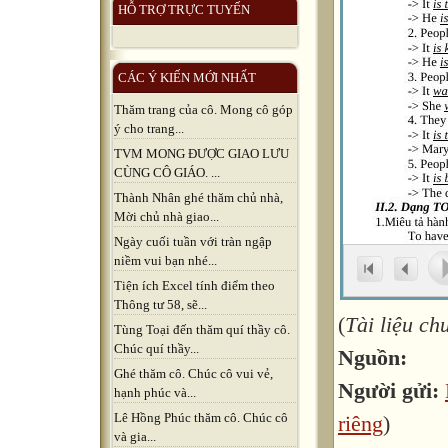
HỖ TRỢ TRỰC TUYẾN
CÁC Ý KIẾN MỚI NHẤT
Thăm trang của cô. Mong cô góp
ý cho trang...
TVM MONG ĐƯỢC GIAO LƯU
CÙNG CÔ GIÁO. ...
Thành Nhân ghé thăm chủ nhà,
Mời chủ nhà giao...
Ngày cuối tuần với tràn ngập
niềm vui bạn nhé...
Tiện ích Excel tính điểm theo
Thông tư 58, sẽ...
(
Tài liệu c
Tùng Toại đến thăm quí thầy cô.
Chúc quí thầy...
Nguồn:
Ghé thăm cô. Chúc cô vui vẻ,
Người gửi:
hạnh phúc và...
Lê Hồng Phúc thăm cô. Chúc cô
riêng
)
và gia...