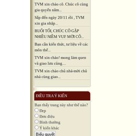
TVM xin chào cô. Chúc cô cùng
gia quyến năm...
Sắp đến ngày 20/11 rồi , TVM
xin gia nhập...
BUỔI TỐI, CHÚC CÔ GẶP
NHIỀU NIỀM VUI! MỜI CÔ...
Bạn cần kiến thức, tư liệu về các
môn thể...
TVM xin chào! mong làm quen
và giao lưu cùng....
TVM xin chào chủ nhà-mời chủ
nhà cùng giao...
ĐIỀU TRA Ý KIẾN
Bạn thấy trang này như thế nào?
Đẹp
Đơn điệu
Bình thường
Ý kiến khác