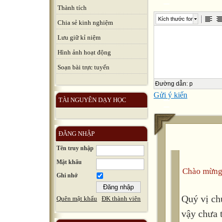
Thành tích
Kích thước font
Chia sẻ kinh nghiệm
Lưu giữ kỉ niệm
Hình ảnh hoạt động
Soạn bài trực tuyến
Đường dẫn
:
p
Gửi ý kiến
TÀI NGUYÊN DẠY HỌC
ĐĂNG NHẬP
Tên truy nhập
Mật khẩu
Chào mừng
Ghi nhớ
Quý vị ch
Quên mật khẩu
ĐK thành viên
vậy chưa 