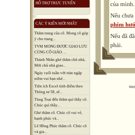
của mình.
HỖ TRỢ TRỰC TUYẾN
Nếu chưa 
phim hướ
CÁC Ý KIẾN MỚI NHẤT
Thăm trang của cô. Mong cô góp
Nếu đã đă
ý cho trang...
phải.
TVM MONG ĐƯỢC GIAO LƯU
CÙNG CÔ GIÁO. ...
Thành Nhân ghé thăm chủ nhà,
Mời chủ nhà giao...
Ngày cuối tuần với tràn ngập
niềm vui bạn nhé...
Tiện ích Excel tính điểm theo
Web
Thông tư 58, sẽ...
Tùng Toại đến thăm quí thầy cô.
Chúc quí thầy...
Ghé thăm cô. Chúc cô vui vẻ,
hạnh phúc và...
Lê Hồng Phúc thăm cô. Chúc cô
và gia...