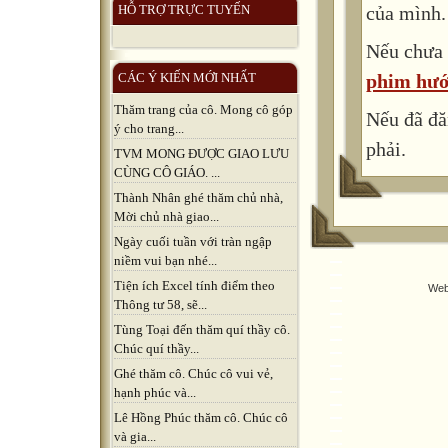
của mình.
HỖ TRỢ TRỰC TUYẾN
Nếu chưa 
phim hướ
CÁC Ý KIẾN MỚI NHẤT
Thăm trang của cô. Mong cô góp
Nếu đã đă
ý cho trang...
phải.
TVM MONG ĐƯỢC GIAO LƯU
CÙNG CÔ GIÁO. ...
Thành Nhân ghé thăm chủ nhà,
Mời chủ nhà giao...
Ngày cuối tuần với tràn ngập
niềm vui bạn nhé...
Tiện ích Excel tính điểm theo
Web
Thông tư 58, sẽ...
Tùng Toại đến thăm quí thầy cô.
Chúc quí thầy...
Ghé thăm cô. Chúc cô vui vẻ,
hạnh phúc và...
Lê Hồng Phúc thăm cô. Chúc cô
và gia...