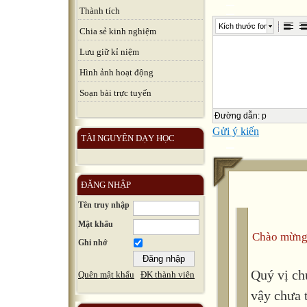
Thành tích
Kích thước font
Chia sẻ kinh nghiệm
Lưu giữ kỉ niệm
Hình ảnh hoạt động
Soạn bài trực tuyến
Đường dẫn
:
p
Gửi ý kiến
TÀI NGUYÊN DẠY HỌC
ĐĂNG NHẬP
Tên truy nhập
Mật khẩu
Chào mừng
Ghi nhớ
Quý vị ch
Quên mật khẩu
ĐK thành viên
vậy chưa 