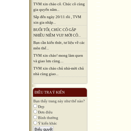
TVM xin chào cô. Chúc cô cùng
gia quyến năm...
Sắp đến ngày 20/11 rồi , TVM
xin gia nhập...
BUỔI TỐI, CHÚC CÔ GẶP
NHIỀU NIỀM VUI! MỜI CÔ...
Bạn cần kiến thức, tư liệu về các
môn thể...
TVM xin chào! mong làm quen
và giao lưu cùng....
TVM xin chào chủ nhà-mời chủ
nhà cùng giao...
ĐIỀU TRA Ý KIẾN
Bạn thấy trang này như thế nào?
Đẹp
Đơn điệu
Bình thường
Ý kiến khác