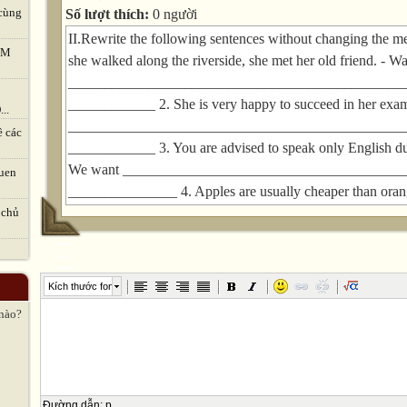
cùng
Số lượt thích:
0 người
II.Rewrite the following sentences without changing the 
TVM
she walked along the riverside, she met her old friend. - W
______________________________________________
____________ 2. She is very happy to succeed in her exami
..
______________________________________________
ề các
____________ 3. You are advised to speak only English dur
We want _______________________________________
uen
_______________ 4. Apples are usually cheaper than oran
______________________________________________
 chủ
_______________ 5. "Why don’t I get a computer?" though
manager. - The office manager wondered
________________________________________________
Kích thước font
turn the radio down, please? - Would you mind
 nào?
_____________________________________________? 7. 
since they bought the house? - When
______________________________________________
__________________ 8. Sitting in a same place so long is 
Đường dẫn
:
p