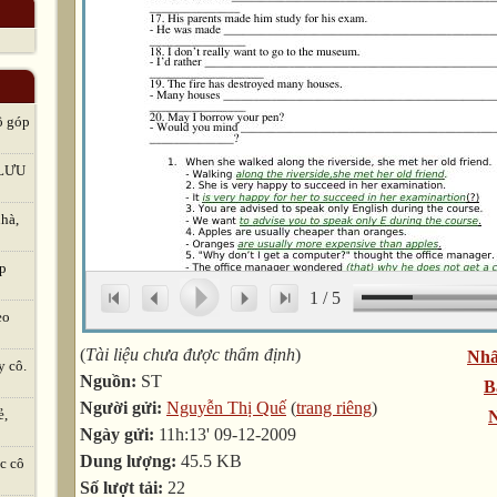
ô góp
LƯU
hà,
ập
1
/
5
eo
(
Tài liệu chưa được thẩm định
)
Nhấ
y cô.
Nguồn:
ST
B
Người gửi:
Nguyễn Thị Quế
(
trang riêng
)
ẻ,
N
Ngày gửi:
11h:13' 09-12-2009
Dung lượng:
45.5 KB
c cô
Số lượt tải:
22