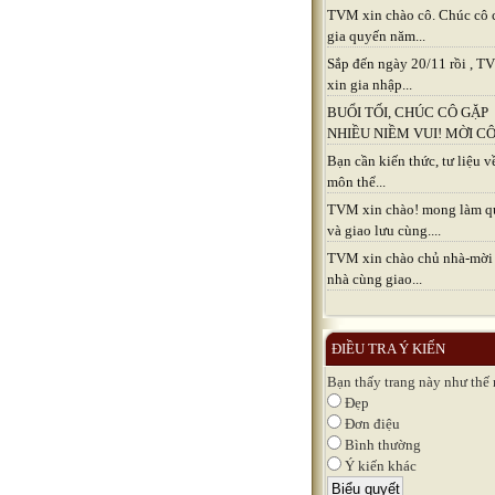
TVM xin chào cô. Chúc cô 
gia quyến năm...
Sắp đến ngày 20/11 rồi , 
xin gia nhập...
BUỔI TỐI, CHÚC CÔ GẶP
NHIỀU NIỀM VUI! MỜI CÔ.
Bạn cần kiến thức, tư liệu v
môn thể...
TVM xin chào! mong làm q
và giao lưu cùng....
TVM xin chào chủ nhà-mời
nhà cùng giao...
ĐIỀU TRA Ý KIẾN
Bạn thấy trang này như thế
Đẹp
Đơn điệu
Bình thường
Ý kiến khác