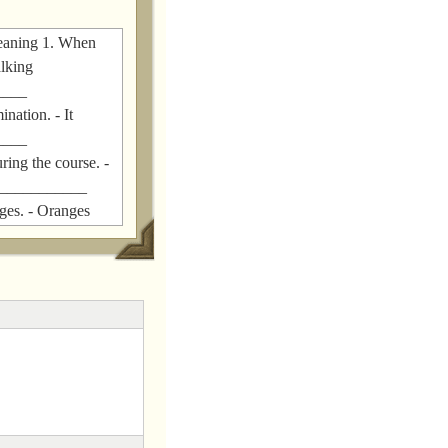
meaning 1. When
alking
____
nation. - It
____
ing the course. -
___________
ges. - Oranges
____
t the office
 6. Could you
How long is it
____
uncomfortable. - It