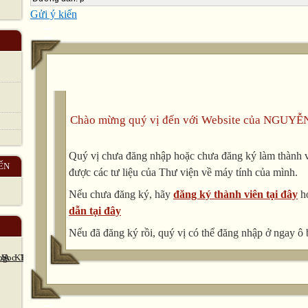
______________________________________________
Gửi ý kiến
_____________________ 9. Mr. Brown is very happy to sp
students everyday. - It
______________________________________________
___________________________ 10. Thousands of people h
castle for him for years. - That castle
______________________________________________
____________________ 11. It is possible for Robert to lea
Chào mừng quý vị đến với Website của NGUYỄ
years to be able to go abroad. - Robert finds
______________________________________________
Quý vị chưa đăng nhập hoặc chưa đăng ký làm thành vi
ẾN
___________________ 12. She has never read this book bef
được các tư liệu của Thư viện về máy tính của mình.
______________________________________________
Nếu chưa đăng ký, hãy
đăng ký thành viên tại đây
h
_____________________ 13. He failed in the examination l
dẫn tại đây
not 14. She didn’t say a word as she left the room. - She lef
______________________________________________
Nếu đã đăng ký rồi, quý vị có thể đăng nhập ở ngay ô 
_____________________ 15. I started work for the compan
I’ve __________________________________________
_____________________ 16. I haven’t eaten this kind of f
is the first _____________________________________