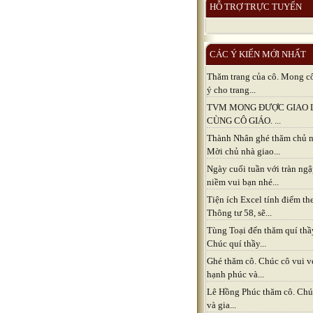
HỖ TRỢ TRỰC TUYẾN
CÁC Ý KIẾN MỚI NHẤT
Thăm trang của cô. Mong c
ý cho trang...
TVM MONG ĐƯỢC GIAO 
CÙNG CÔ GIÁO. ...
Thành Nhân ghé thăm chủ n
Mời chủ nhà giao...
Ngày cuối tuần với tràn ng
niềm vui bạn nhé...
Tiện ích Excel tính điểm th
Thông tư 58, sẽ...
Tùng Toại đến thăm quí thầ
Chúc quí thầy...
Ghé thăm cô. Chúc cô vui v
hạnh phúc và...
Lê Hồng Phúc thăm cô. Chú
và gia...