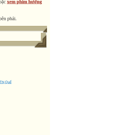
oặc
xem phim hướng
bên phải.
Thị Quế