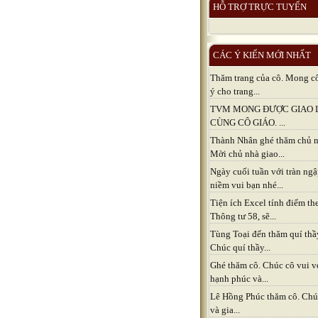
HỖ TRỢ TRỰC TUYẾN
CÁC Ý KIẾN MỚI NHẤT
Thăm trang của cô. Mong c
ý cho trang...
TVM MONG ĐƯỢC GIAO 
CÙNG CÔ GIÁO. ...
Thành Nhân ghé thăm chủ n
Mời chủ nhà giao...
Ngày cuối tuần với tràn ng
niềm vui bạn nhé...
Tiện ích Excel tính điểm th
Thông tư 58, sẽ...
Tùng Toại đến thăm quí thầ
Chúc quí thầy...
Ghé thăm cô. Chúc cô vui v
hạnh phúc và...
Lê Hồng Phúc thăm cô. Chú
và gia...