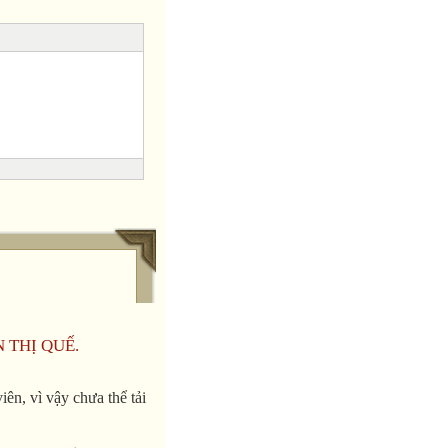
N THỊ QUẾ.
ên, vì vậy chưa thể tải