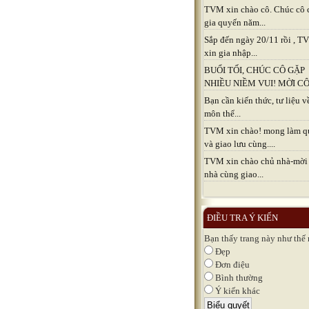
TVM xin chào cô. Chúc cô 
gia quyến năm...
Sắp đến ngày 20/11 rồi , 
xin gia nhập...
BUỔI TỐI, CHÚC CÔ GẶP
NHIỀU NIỀM VUI! MỜI CÔ.
Bạn cần kiến thức, tư liệu v
môn thể...
TVM xin chào! mong làm q
và giao lưu cùng....
TVM xin chào chủ nhà-mời
nhà cùng giao...
ĐIỀU TRA Ý KIẾN
Bạn thấy trang này như thế
Đẹp
Đơn điệu
Bình thường
Ý kiến khác