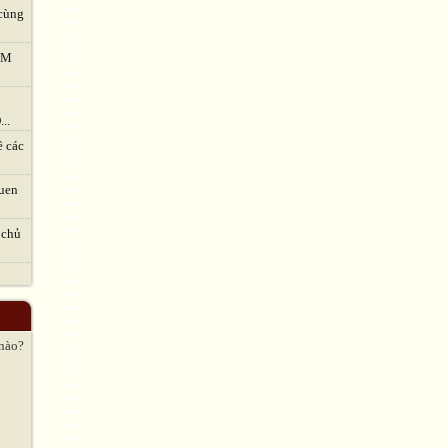
cùng
TVM
..
ề các
uen
 chủ
 nào?