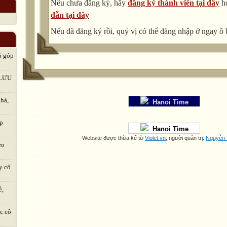
Nếu chưa đăng ký, hãy
đăng ký thành viên tại đây
h
dẫn tại đây
Nếu đã đăng ký rồi, quý vị có thể đăng nhập ở ngay ô 
ô góp
LƯU
hà,
Hanoi Time
ập
Hanoi Time
Website được thừa kế từ
Violet.vn
, người quản trị:
Nguyễn 
eo
y cô.
ẻ,
c cô