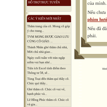
của mình.
HỖ TRỢ TRỰC TUYẾN
Nếu chưa 
phim hướ
CÁC Ý KIẾN MỚI NHẤT
Thăm trang của cô. Mong cô góp
Nếu đã đă
ý cho trang...
phải.
TVM MONG ĐƯỢC GIAO LƯU
CÙNG CÔ GIÁO. ...
Thành Nhân ghé thăm chủ nhà,
Mời chủ nhà giao...
Ngày cuối tuần với tràn ngập
niềm vui bạn nhé...
Tiện ích Excel tính điểm theo
Web
Thông tư 58, sẽ...
Tùng Toại đến thăm quí thầy cô.
Chúc quí thầy...
Ghé thăm cô. Chúc cô vui vẻ,
hạnh phúc và...
Lê Hồng Phúc thăm cô. Chúc cô
và gia...