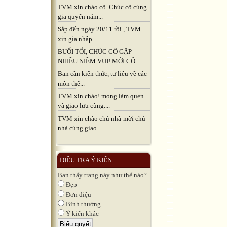
TVM xin chào cô. Chúc cô cùng
gia quyến năm...
Sắp đến ngày 20/11 rồi , TVM
xin gia nhập...
BUỔI TỐI, CHÚC CÔ GẶP
NHIỀU NIỀM VUI! MỜI CÔ...
Bạn cần kiến thức, tư liệu về các
môn thể...
TVM xin chào! mong làm quen
và giao lưu cùng....
TVM xin chào chủ nhà-mời chủ
nhà cùng giao...
ĐIỀU TRA Ý KIẾN
Bạn thấy trang này như thế nào?
Đẹp
Đơn điệu
Bình thường
Ý kiến khác