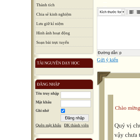
Thành tích
Kích thước font
Chia sẻ kinh nghiệm
Lưu giữ kỉ niệm
Hình ảnh hoạt động
Soạn bài trực tuyến
Đường dẫn
:
p
Gửi ý kiến
TÀI NGUYÊN DẠY HỌC
ĐĂNG NHẬP
Tên truy nhập
Mật khẩu
Chào mừng
Ghi nhớ
Quý vị ch
Quên mật khẩu
ĐK thành viên
vậy chưa 