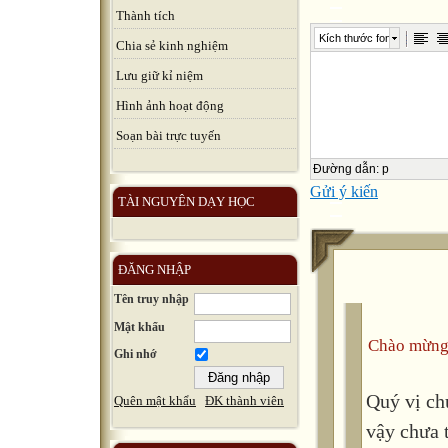
Thành tích
Kích thước font
Chia sẻ kinh nghiệm
Lưu giữ kỉ niệm
Hình ảnh hoạt động
Soạn bài trực tuyến
Đường dẫn
:
p
Gửi ý kiến
TÀI NGUYÊN DẠY HỌC
ĐĂNG NHẬP
Tên truy nhập
Mật khẩu
Chào mừng
Ghi nhớ
Quý vị ch
Quên mật khẩu
ĐK thành viên
vậy chưa 