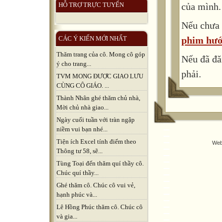
của mình.
HỖ TRỢ TRỰC TUYẾN
Nếu chưa 
phim hướ
CÁC Ý KIẾN MỚI NHẤT
Thăm trang của cô. Mong cô góp
Nếu đã đă
ý cho trang...
phải.
TVM MONG ĐƯỢC GIAO LƯU
CÙNG CÔ GIÁO. ...
Thành Nhân ghé thăm chủ nhà,
Mời chủ nhà giao...
Ngày cuối tuần với tràn ngập
niềm vui bạn nhé...
Tiện ích Excel tính điểm theo
Web
Thông tư 58, sẽ...
Tùng Toại đến thăm quí thầy cô.
Chúc quí thầy...
Ghé thăm cô. Chúc cô vui vẻ,
hạnh phúc và...
Lê Hồng Phúc thăm cô. Chúc cô
và gia...