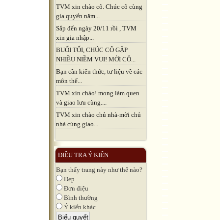
TVM xin chào cô. Chúc cô cùng
gia quyến năm...
Sắp đến ngày 20/11 rồi , TVM
xin gia nhập...
BUỔI TỐI, CHÚC CÔ GẶP
NHIỀU NIỀM VUI! MỜI CÔ...
Bạn cần kiến thức, tư liệu về các
môn thể...
TVM xin chào! mong làm quen
và giao lưu cùng....
TVM xin chào chủ nhà-mời chủ
nhà cùng giao...
ĐIỀU TRA Ý KIẾN
Bạn thấy trang này như thế nào?
Đẹp
Đơn điệu
Bình thường
Ý kiến khác