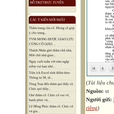
HỖ TRỢ TRỰC TUYẾN
CÁC Ý KIẾN MỚI NHẤT
Thăm trang của cô. Mong cô góp
ý cho trang...
TVM MONG ĐƯỢC GIAO LƯU
CÙNG CÔ GIÁO. ...
Thành Nhân ghé thăm chủ nhà,
Mời chủ nhà giao...
Ngày cuối tuần với tràn ngập
niềm vui bạn nhé...
Tiện ích Excel tính điểm theo
Thông tư 58, sẽ...
(
Tài liệu c
Tùng Toại đến thăm quí thầy cô.
Chúc quí thầy...
Nguồn:
st
Ghé thăm cô. Chúc cô vui vẻ,
Người gửi:
hạnh phúc và...
Lê Hồng Phúc thăm cô. Chúc cô
riêng
)
và gia...