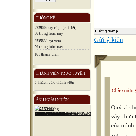
Đảng bộ Cô
được sắp xế
THỐNG KÊ
khảo.
truy cập (
chi tiết
)
272960
Đường dẫn
:
p
trong hôm nay
56
* Lưu ý: + 
Gửi ý kiến
lượt xem
353563
dự kiến số 
trong hôm nay
56
thành viên
161
+ Chữ số tro
của câu chu
THÀNH VIÊN TRỰC TUYẾN
gương đạo 
6 khách và 0 thành viên
công tác tư
Chào mừng
tập.
ẢNH NGẪU NHIÊN
Quý vị ch
1- [6.] Tôi
vậy chưa 
Bác Hồ của 
của mình.
nhập Quốc t