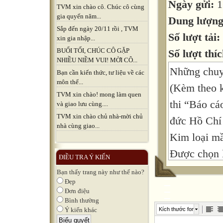
Ngày gửi:
1
TVM xin chào cô. Chúc cô cùng
gia quyến năm...
Dung lượn
Sắp đến ngày 20/11 rồi , TVM
Số lượt tải:
xin gia nhập...
BUỔI TỐI, CHÚC CÔ GẶP
Số lượt thíc
NHIỀU NIỀM VUI! MỜI CÔ...
Những chuy
Bạn cần kiến thức, tư liệu về các
môn thể...
(Kèm theo k
TVM xin chào! mong làm quen
thi “Báo cá
và giao lưu cùng....
TVM xin chào chủ nhà-mời chủ
đức Hồ Chí
nhà cùng giao...
Kim loại m
Được chọn l
ĐIỀU TRA Ý KIẾN
gương đạo 
Bạn thấy trang này như thế nào?
Đẹp
công tác tư
Đơn điệu
nội-2007 để
Bình thường
Kích thước font
Ý kiến khác
chuyện về 