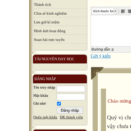
Thành tích
Kích thước font
Chia sẻ kinh nghiệm
Lưu giữ kỉ niệm
Hình ảnh hoạt động
Soạn bài trực tuyến
Đường dẫn
:
p
Gửi ý kiến
TÀI NGUYÊN DẠY HỌC
ĐĂNG NHẬP
Tên truy nhập
Mật khẩu
Chào mừng
Ghi nhớ
Quý vị ch
Quên mật khẩu
ĐK thành viên
vậy chưa 