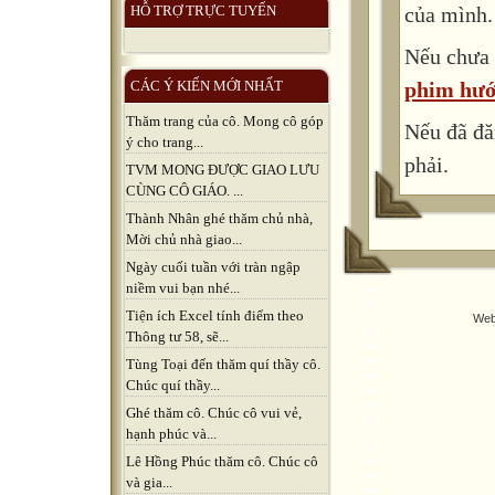
của mình.
HỖ TRỢ TRỰC TUYẾN
Nếu chưa 
phim hướ
CÁC Ý KIẾN MỚI NHẤT
Thăm trang của cô. Mong cô góp
Nếu đã đă
ý cho trang...
phải.
TVM MONG ĐƯỢC GIAO LƯU
CÙNG CÔ GIÁO. ...
Thành Nhân ghé thăm chủ nhà,
Mời chủ nhà giao...
Ngày cuối tuần với tràn ngập
niềm vui bạn nhé...
Tiện ích Excel tính điểm theo
Web
Thông tư 58, sẽ...
Tùng Toại đến thăm quí thầy cô.
Chúc quí thầy...
Ghé thăm cô. Chúc cô vui vẻ,
hạnh phúc và...
Lê Hồng Phúc thăm cô. Chúc cô
và gia...