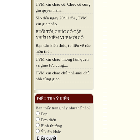
TVM xin chào cô. Chúc cô cùng
gia quyến năm...
Sắp đến ngày 20/11 rồi , TVM
xin gia nhập...
BUỔI TỐI, CHÚC CÔ GẶP
NHIỀU NIỀM VUI! MỜI CÔ...
Bạn cần kiến thức, tư liệu về các
môn thể...
TVM xin chào! mong làm quen
và giao lưu cùng....
TVM xin chào chủ nhà-mời chủ
nhà cùng giao...
ĐIỀU TRA Ý KIẾN
Bạn thấy trang này như thế nào?
Đẹp
Đơn điệu
Bình thường
Ý kiến khác