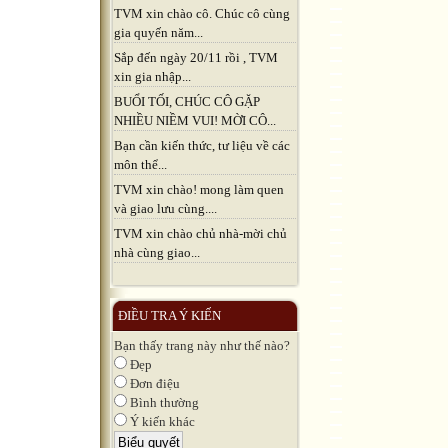
TVM xin chào cô. Chúc cô cùng
gia quyến năm...
Sắp đến ngày 20/11 rồi , TVM
xin gia nhập...
BUỔI TỐI, CHÚC CÔ GẶP
NHIỀU NIỀM VUI! MỜI CÔ...
Bạn cần kiến thức, tư liệu về các
môn thể...
TVM xin chào! mong làm quen
và giao lưu cùng....
TVM xin chào chủ nhà-mời chủ
nhà cùng giao...
ĐIỀU TRA Ý KIẾN
Bạn thấy trang này như thế nào?
Đẹp
Đơn điệu
Bình thường
Ý kiến khác