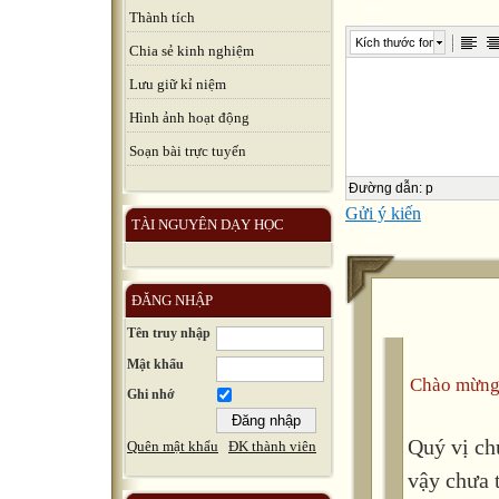
Thành tích
Kích thước font
Chia sẻ kinh nghiệm
Lưu giữ kỉ niệm
Hình ảnh hoạt động
Soạn bài trực tuyến
Đường dẫn
:
p
Gửi ý kiến
TÀI NGUYÊN DẠY HỌC
ĐĂNG NHẬP
Tên truy nhập
Mật khẩu
Chào mừng
Ghi nhớ
Quý vị ch
Quên mật khẩu
ĐK thành viên
vậy chưa 