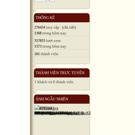
THỐNG KÊ
truy cập (
chi tiết
)
276434
trong hôm nay
1368
lượt xem
357055
trong hôm nay
1373
thành viên
161
THÀNH VIÊN TRỰC TUYẾN
1 khách và 0 thành viên
ẢNH NGẪU NHIÊN