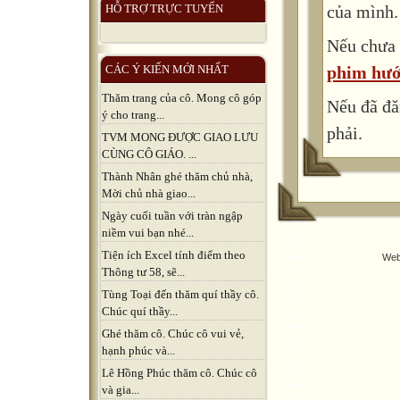
của mình.
HỖ TRỢ TRỰC TUYẾN
Nếu chưa 
phim hướ
CÁC Ý KIẾN MỚI NHẤT
Thăm trang của cô. Mong cô góp
Nếu đã đă
ý cho trang...
phải.
TVM MONG ĐƯỢC GIAO LƯU
CÙNG CÔ GIÁO. ...
Thành Nhân ghé thăm chủ nhà,
Mời chủ nhà giao...
Ngày cuối tuần với tràn ngập
niềm vui bạn nhé...
Tiện ích Excel tính điểm theo
Web
Thông tư 58, sẽ...
Tùng Toại đến thăm quí thầy cô.
Chúc quí thầy...
Ghé thăm cô. Chúc cô vui vẻ,
hạnh phúc và...
Lê Hồng Phúc thăm cô. Chúc cô
và gia...