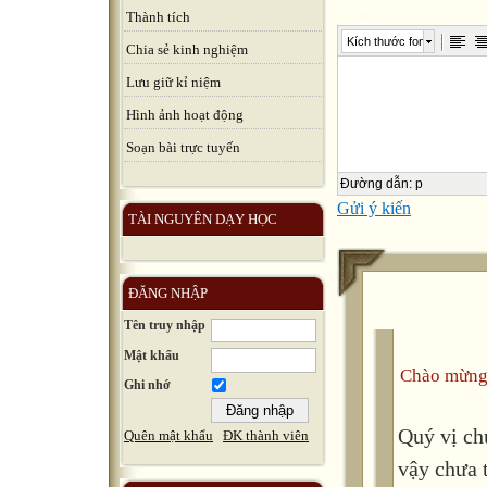
Thành tích
Kích thước font
Chia sẻ kinh nghiệm
Lưu giữ kỉ niệm
Hình ảnh hoạt động
Soạn bài trực tuyến
Đường dẫn
:
p
Gửi ý kiến
TÀI NGUYÊN DẠY HỌC
ĐĂNG NHẬP
Tên truy nhập
Mật khẩu
Chào mừng
Ghi nhớ
Quý vị ch
Quên mật khẩu
ĐK thành viên
vậy chưa 