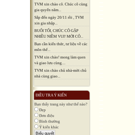
TVM xin chào cô. Chúc cô cùng
gia quyến năm...
Sắp đến ngày 20/11 rồi , TVM
xin gia nhập...
BUỔI TỐI, CHÚC CÔ GẶP
NHIỀU NIỀM VUI! MỜI CÔ...
Bạn cần kiến thức, tư liệu về các
môn thể...
TVM xin chào! mong làm quen
và giao lưu cùng....
TVM xin chào chủ nhà-mời chủ
nhà cùng giao...
ĐIỀU TRA Ý KIẾN
Bạn thấy trang này như thế nào?
Đẹp
Đơn điệu
Bình thường
Ý kiến khác