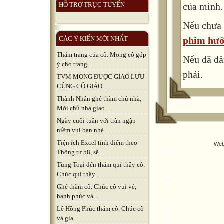
của mình.
HỖ TRỢ TRỰC TUYẾN
Nếu chưa 
phim hướ
CÁC Ý KIẾN MỚI NHẤT
Thăm trang của cô. Mong cô góp
Nếu đã đă
ý cho trang...
phải.
TVM MONG ĐƯỢC GIAO LƯU
CÙNG CÔ GIÁO. ...
Thành Nhân ghé thăm chủ nhà,
Mời chủ nhà giao...
Ngày cuối tuần với tràn ngập
niềm vui bạn nhé...
Tiện ích Excel tính điểm theo
Web
Thông tư 58, sẽ...
Tùng Toại đến thăm quí thầy cô.
Chúc quí thầy...
Ghé thăm cô. Chúc cô vui vẻ,
hạnh phúc và...
Lê Hồng Phúc thăm cô. Chúc cô
và gia...