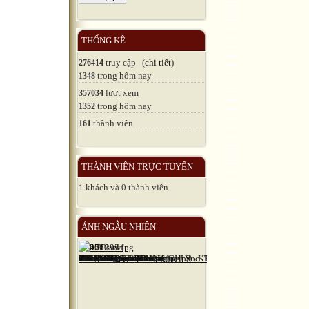
THỐNG KÊ
truy cập (
chi tiết
)
276414
trong hôm nay
1348
lượt xem
357034
trong hôm nay
1352
thành viên
161
THÀNH VIÊN TRỰC TUYẾN
1 khách và 0 thành viên
ẢNH NGẪU NHIÊN