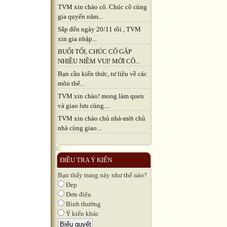
TVM xin chào cô. Chúc cô cùng
gia quyến năm...
Sắp đến ngày 20/11 rồi , TVM
xin gia nhập...
BUỔI TỐI, CHÚC CÔ GẶP
NHIỀU NIỀM VUI! MỜI CÔ...
Bạn cần kiến thức, tư liệu về các
môn thể...
TVM xin chào! mong làm quen
và giao lưu cùng....
TVM xin chào chủ nhà-mời chủ
nhà cùng giao...
ĐIỀU TRA Ý KIẾN
Bạn thấy trang này như thế nào?
Đẹp
Đơn điệu
Bình thường
Ý kiến khác