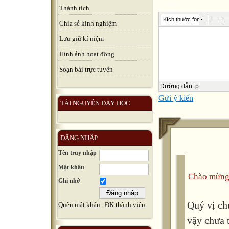
Thành tích
Kích thước font
Chia sẻ kinh nghiệm
Lưu giữ kỉ niệm
Hình ảnh hoạt động
Soạn bài trực tuyến
Đường dẫn
:
p
Gửi ý kiến
TÀI NGUYÊN DẠY HỌC
ĐĂNG NHẬP
Tên truy nhập
Mật khẩu
Chào mừng
Ghi nhớ
Quý vị ch
Quên mật khẩu
ĐK thành viên
vậy chưa 