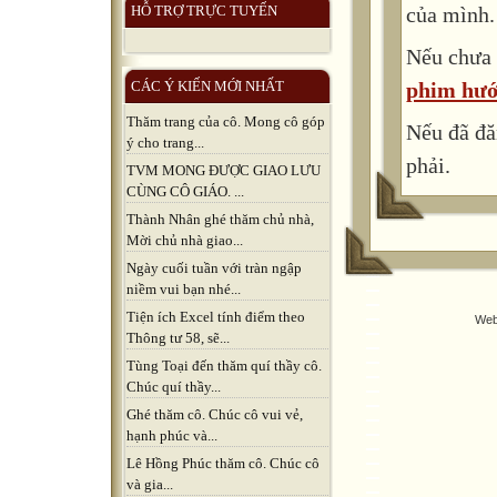
của mình.
HỖ TRỢ TRỰC TUYẾN
Nếu chưa 
phim hướ
CÁC Ý KIẾN MỚI NHẤT
Thăm trang của cô. Mong cô góp
Nếu đã đă
ý cho trang...
phải.
TVM MONG ĐƯỢC GIAO LƯU
CÙNG CÔ GIÁO. ...
Thành Nhân ghé thăm chủ nhà,
Mời chủ nhà giao...
Ngày cuối tuần với tràn ngập
niềm vui bạn nhé...
Tiện ích Excel tính điểm theo
Web
Thông tư 58, sẽ...
Tùng Toại đến thăm quí thầy cô.
Chúc quí thầy...
Ghé thăm cô. Chúc cô vui vẻ,
hạnh phúc và...
Lê Hồng Phúc thăm cô. Chúc cô
và gia...