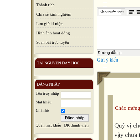
Thành tích
Kích thước font
Chia sẻ kinh nghiệm
Lưu giữ kỉ niệm
Hình ảnh hoạt động
Soạn bài trực tuyến
Đường dẫn
:
p
Gửi ý kiến
TÀI NGUYÊN DẠY HỌC
ĐĂNG NHẬP
Tên truy nhập
Mật khẩu
Chào mừng
Ghi nhớ
Quý vị ch
Quên mật khẩu
ĐK thành viên
vậy chưa 