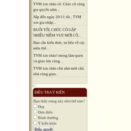
TVM xin chào cô. Chúc cô cùng
gia quyến năm...
Sắp đến ngày 20/11 rồi , TVM
xin gia nhập...
BUỔI TỐI, CHÚC CÔ GẶP
NHIỀU NIỀM VUI! MỜI CÔ...
Bạn cần kiến thức, tư liệu về các
môn thể...
TVM xin chào! mong làm quen
và giao lưu cùng....
TVM xin chào chủ nhà-mời chủ
nhà cùng giao...
ĐIỀU TRA Ý KIẾN
Bạn thấy trang này như thế nào?
Đẹp
Đơn điệu
Bình thường
Ý kiến khác