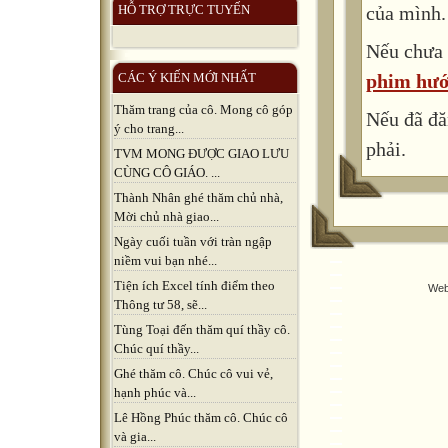
của mình.
HỖ TRỢ TRỰC TUYẾN
Nếu chưa 
phim hướ
CÁC Ý KIẾN MỚI NHẤT
Thăm trang của cô. Mong cô góp
Nếu đã đă
ý cho trang...
phải.
TVM MONG ĐƯỢC GIAO LƯU
CÙNG CÔ GIÁO. ...
Thành Nhân ghé thăm chủ nhà,
Mời chủ nhà giao...
Ngày cuối tuần với tràn ngập
niềm vui bạn nhé...
Tiện ích Excel tính điểm theo
Web
Thông tư 58, sẽ...
Tùng Toại đến thăm quí thầy cô.
Chúc quí thầy...
Ghé thăm cô. Chúc cô vui vẻ,
hạnh phúc và...
Lê Hồng Phúc thăm cô. Chúc cô
và gia...