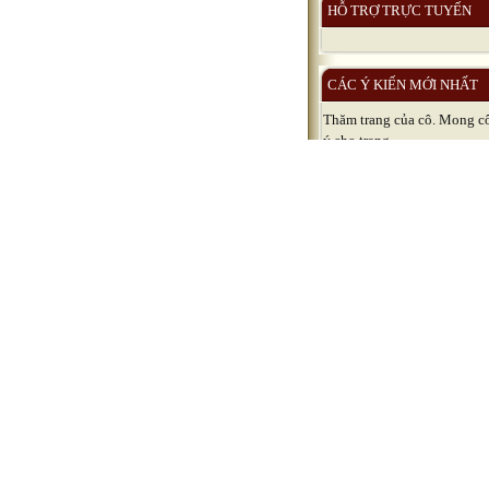
HỖ TRỢ TRỰC TUYẾN
CÁC Ý KIẾN MỚI NHẤT
Thăm trang của cô. Mong c
ý cho trang...
TVM MONG ĐƯỢC GIAO 
CÙNG CÔ GIÁO. ...
Thành Nhân ghé thăm chủ n
Mời chủ nhà giao...
Ngày cuối tuần với tràn ng
niềm vui bạn nhé...
Tiện ích Excel tính điểm th
Thông tư 58, sẽ...
Tùng Toại đến thăm quí thầ
Chúc quí thầy...
Ghé thăm cô. Chúc cô vui v
hạnh phúc và...
Lê Hồng Phúc thăm cô. Chú
và gia...