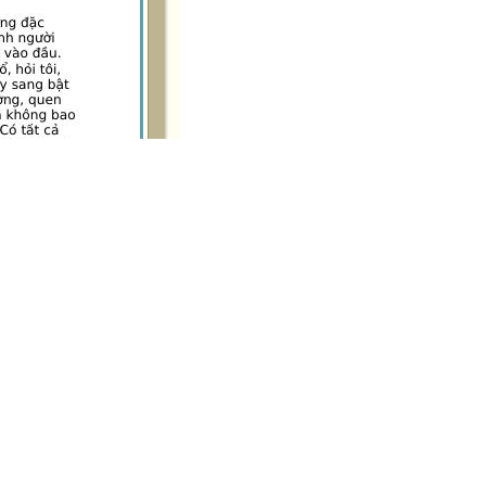
n vào đây để tải về
áo tài liệu có sai sót
hắn tin cho tác giả