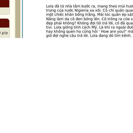
ô góp
LƯU
hà,
ập
1
/
4
eo
Nguồn:
st
Nhấ
y cô.
Người gửi:
Nguyễn Thị Quế
(
trang riêng
)
B
Ngày gửi:
16h:05' 11-06-2009
ẻ,
N
Dung lượng:
39.0 KB
Số lượt tải:
3
c cô
Số lượt thích:
0 người