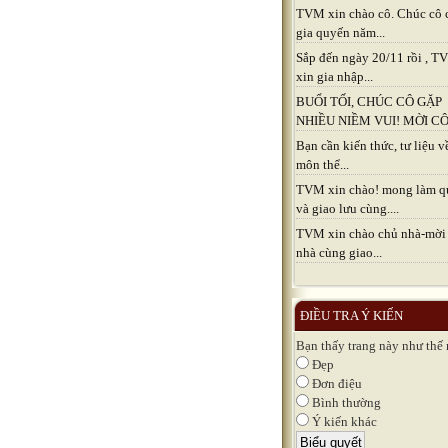
TVM xin chào cô. Chúc cô 
gia quyến năm...
Sắp đến ngày 20/11 rồi , 
xin gia nhập...
BUỔI TỐI, CHÚC CÔ GẶP
NHIỀU NIỀM VUI! MỜI CÔ.
Bạn cần kiến thức, tư liệu v
môn thể...
TVM xin chào! mong làm q
và giao lưu cùng....
TVM xin chào chủ nhà-mời
nhà cùng giao...
ĐIỀU TRA Ý KIẾN
Bạn thấy trang này như thế
Đẹp
Đơn điệu
Bình thường
Ý kiến khác