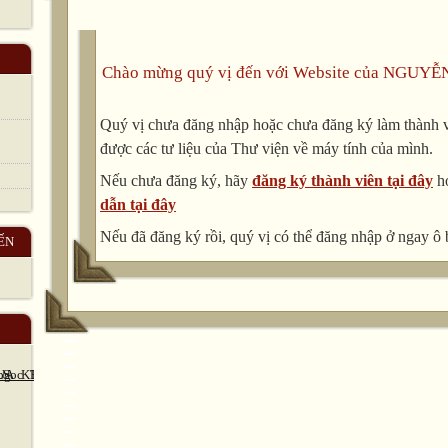
Lung, lắc, làm rung
Evacuate (v)
Sơ tán
Chào mừng quý vị đến với Website của NGUYỄ
evacuation (n):
Put out (v):
Quý vị chưa đăng nhập hoặc chưa đăng ký làm thành vi
Dập tắt
được các tư liệu của Thư viện về máy tính của mình.
Yesterday a terrible storm …….. the rural area of Ha Giang
Nếu chưa đăng ký, hãy
đăng ký thành viên tại đây
h
Villagers rushed into public shelters as soon as the volc
dẫn tại đây
Hundreds of buildings were completely destroyed when th
……….. the city.
Nếu đã đăng ký rồi, quý vị có thể đăng nhập ở ngay ô 
ẾN
The mudslide ………. the whole village while people were st
their houses.
The forest fire ………. for eight hours and some animals we
or killed.
6. We managed to run out of the house into the street befor
…………..
1. Fill each blank with a suitable verb in the correct form 
Then Listen , check and repeat.