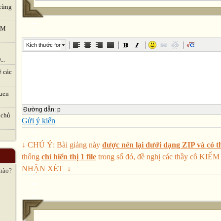
4
cùng
typhoon
Bão tuyết
TVM
Đéng ®Êt
Kích thước font
Núi lửa
..
Bão nhiệt đới
ề các
Natural disasters
I - Vocabulary
uen
Erupted (v)
Đường dẫn
:
p
Raged (V)
 chủ
Gửi ý kiến
Collapsed (v)
Strike -> struck (v)
↓ CHÚ Ý: Bài giảng này
được nén lại dưới dạng ZIP và có th
Bury -> buried (v)
thống
chỉ hiển thị 1 file
trong số đó, đề nghị các thầy cô 
Shake -> shook(v)
NHẬN XÉT ↓
Phun, nổ
 nào?
diễn ra ác liệt
Sụp đổ
Đánh đập
Chôn vùi, vùi lấp