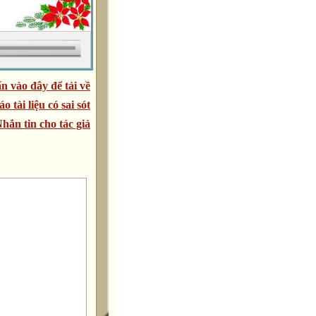
n vào đây để tải về
áo tài liệu có sai sót
hắn tin cho tác giả