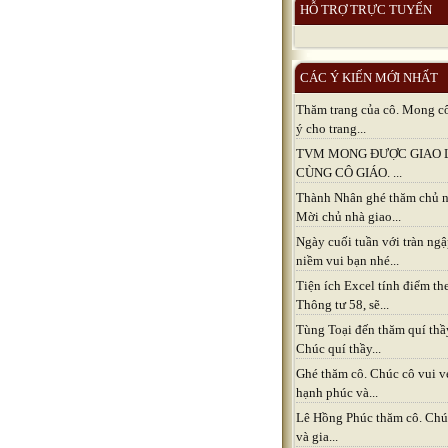
HỖ TRỢ TRỰC TUYẾN
CÁC Ý KIẾN MỚI NHẤT
Thăm trang của cô. Mong c
ý cho trang...
TVM MONG ĐƯỢC GIAO 
CÙNG CÔ GIÁO. ...
Thành Nhân ghé thăm chủ n
Mời chủ nhà giao...
Ngày cuối tuần với tràn ng
niềm vui bạn nhé...
Tiện ích Excel tính điểm th
Thông tư 58, sẽ...
Tùng Toại đến thăm quí thầ
Chúc quí thầy...
Ghé thăm cô. Chúc cô vui v
hạnh phúc và...
Lê Hồng Phúc thăm cô. Chú
và gia...