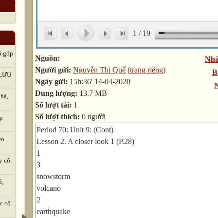
1
/
19
ô góp
Nguồn:
Nhấ
Người gửi:
Nguyễn Thị Quế
(
trang riêng
)
B
LƯU
Ngày gửi:
15h:36' 14-04-2020
N
Dung lượng:
13.7 MB
hà,
Số lượt tải:
1
Số lượt thích:
0 người
ập
Period 70: Unit 9: (Cont)
eo
Lesson 2. A closer look 1 (P.28)
1
y cô.
3
snowstorm
ẻ,
volcano
2
c cô
earthquake