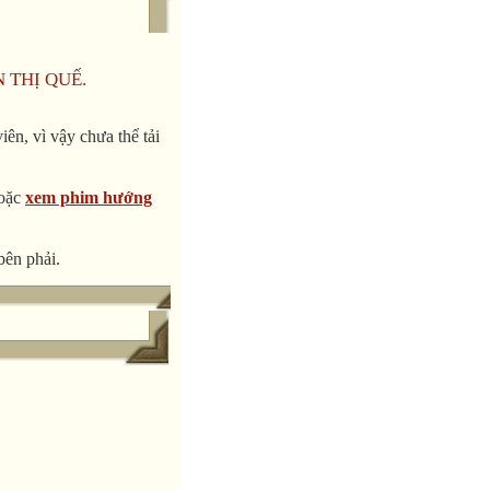
N THỊ QUẾ.
ên, vì vậy chưa thể tải
 Province.
oặc
xem phim hướng
ano ……….
e earthquake
bên phải.
ill sleeping in
re badly injured
e the walls
from the box below.