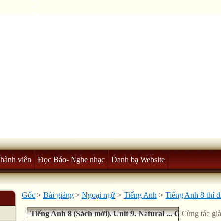
Thành viên
Đọc Báo- Nghe nhạc
Danh bạ Website
Gốc
>
Bài giảng
>
Ngoại ngữ
>
Tiếng Anh
>
Tiếng Anh 8 thí 
Tiếng Anh 8 (Sách mới). Unit 9. Natural ... Closer Look 
Cùng tác giả