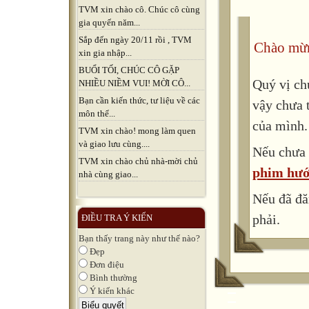
TVM xin chào cô. Chúc cô cùng
gia quyến năm...
Sắp đến ngày 20/11 rồi , TVM
Chào mừn
xin gia nhập...
BUỔI TỐI, CHÚC CÔ GẶP
Quý vị ch
NHIỀU NIỀM VUI! MỜI CÔ...
Bạn cần kiến thức, tư liệu về các
vậy chưa 
môn thể...
của mình.
TVM xin chào! mong làm quen
và giao lưu cùng....
Nếu chưa 
TVM xin chào chủ nhà-mời chủ
phim hướ
nhà cùng giao...
Nếu đã đă
phải.
ĐIỀU TRA Ý KIẾN
Bạn thấy trang này như thế nào?
Đẹp
Đơn điệu
Bình thường
Ý kiến khác