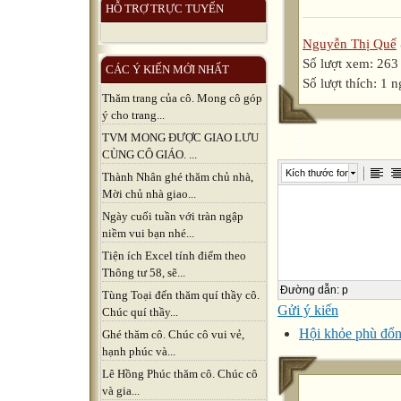
HỖ TRỢ TRỰC TUYẾN
Nguyễn Thị Quế
Số lượt xem: 263
CÁC Ý KIẾN MỚI NHẤT
Số lượt thích: 1 n
Thăm trang của cô. Mong cô góp
ý cho trang...
TVM MONG ĐƯỢC GIAO LƯU
CÙNG CÔ GIÁO. ...
Kích thước font
Thành Nhân ghé thăm chủ nhà,
Mời chủ nhà giao...
Ngày cuối tuần với tràn ngập
niềm vui bạn nhé...
Tiện ích Excel tính điểm theo
Thông tư 58, sẽ...
Đường dẫn
:
p
Tùng Toại đến thăm quí thầy cô.
Gửi ý kiến
Chúc quí thầy...
Hội khỏe phù đổ
Ghé thăm cô. Chúc cô vui vẻ,
hạnh phúc và...
Lê Hồng Phúc thăm cô. Chúc cô
và gia...