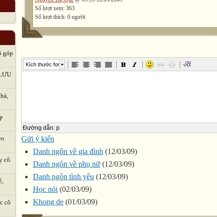
Số lượt xem: 363
Số lượt thích: 0 người
ô góp
Kích thước font
LƯU
hà,
ập
Đường dẫn
:
p
Gửi ý kiến
eo
Danh ngôn về gia đình
(12/03/09)
y cô.
Danh ngôn về phụ nữ
(12/03/09)
Danh ngôn tình yêu
(12/03/09)
ẻ,
Học nói
(02/03/09)
Khong de
(01/03/09)
c cô