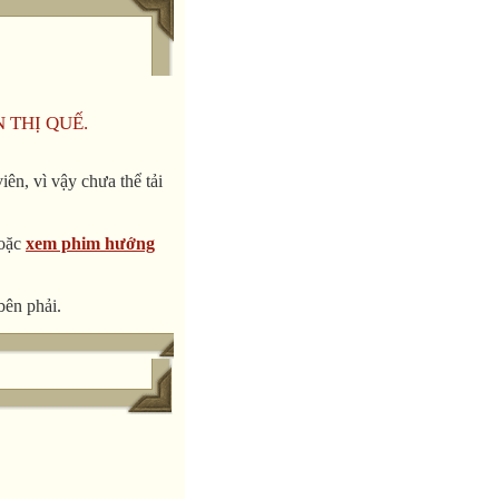
N THỊ QUẾ.
ên, vì vậy chưa thể tải
oặc
xem phim hướng
bên phải.