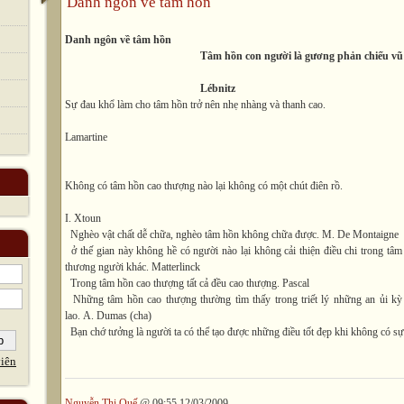
Danh ngôn về tâm hồn
Danh ngôn về tâm hồn
Tâm hồn con người là gương phản chiếu vũ 
Lébnitz
Sự đau khổ làm cho tâm hồn trở nên nhẹ nhàng và thanh cao.
Lamartine
Không có tâm hồn cao thượng nào lại không có một chút điên rồ.
I. Xtoun
Nghèo vật chất dễ chữa, nghèo tâm hồn không chữa được.
M. De Montaigne
ở thế gian này không hề có người nào lại không cải thiện điều chi trong tâ
thương người khác.
Matterlinck
Trong tâm hồn cao thượng tất cả đều cao thượng.
Pascal
Những tâm hồn cao thượng thường tìm thấy trong triết lý những an ủi kỳ 
lao.
A. Dumas (cha)
Bạn chớ tưởng là người ta có thể tạo được những điều tốt đẹp khi không có sự
iên
Nguyễn Thị Quế
@ 09:55 12/03/2009