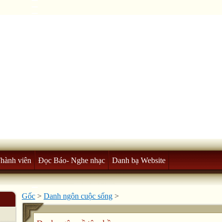
Thành viên
Đọc Báo- Nghe nhạc
Danh bạ Website
Gốc
>
Danh ngôn cuộc sống
>