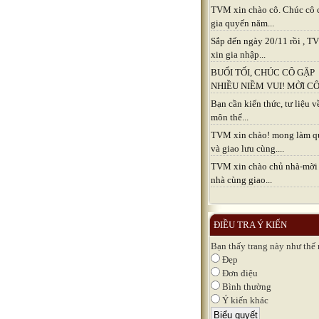
TVM xin chào cô. Chúc cô 
gia quyến năm...
Sắp đến ngày 20/11 rồi , 
xin gia nhập...
BUỔI TỐI, CHÚC CÔ GẶP
NHIỀU NIỀM VUI! MỜI CÔ.
Bạn cần kiến thức, tư liệu v
môn thể...
TVM xin chào! mong làm q
và giao lưu cùng....
TVM xin chào chủ nhà-mời
nhà cùng giao...
ĐIỀU TRA Ý KIẾN
Bạn thấy trang này như thế
Đẹp
Đơn điệu
Bình thường
Ý kiến khác