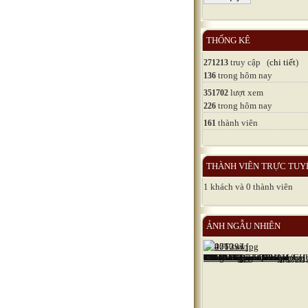
THỐNG KÊ
truy cập (
chi tiết
)
271213
trong hôm nay
136
lượt xem
351702
trong hôm nay
226
thành viên
161
THÀNH VIÊN TRỰC TUY
1 khách và 0 thành viên
ẢNH NGẪU NHIÊN