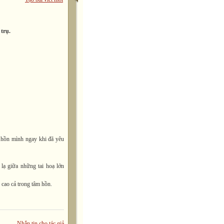
trụ.
m hồn mình ngay khi đã yêu
lạ giữa những tai hoạ lớn
 cao cả trong tâm hồn.
Nhắn tin cho tác giả