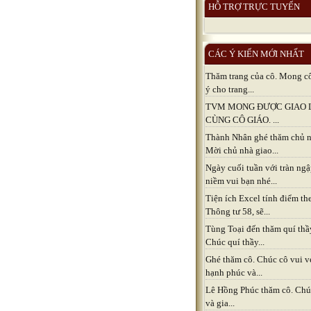
HỖ TRỢ TRỰC TUYẾN
CÁC Ý KIẾN MỚI NHẤT
Thăm trang của cô. Mong c
ý cho trang...
TVM MONG ĐƯỢC GIAO 
CÙNG CÔ GIÁO. ...
Thành Nhân ghé thăm chủ n
Mời chủ nhà giao...
Ngày cuối tuần với tràn ng
niềm vui bạn nhé...
Tiện ích Excel tính điểm th
Thông tư 58, sẽ...
Tùng Toại đến thăm quí thầ
Chúc quí thầy...
Ghé thăm cô. Chúc cô vui v
hạnh phúc và...
Lê Hồng Phúc thăm cô. Chú
và gia...