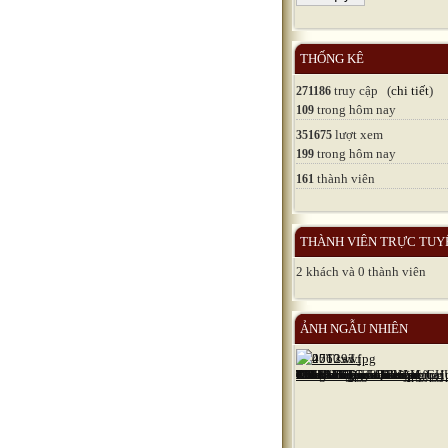
THỐNG KÊ
truy cập (
chi tiết
)
271186
trong hôm nay
109
lượt xem
351675
trong hôm nay
199
thành viên
161
THÀNH VIÊN TRỰC TUY
2 khách và 0 thành viên
ẢNH NGẪU NHIÊN