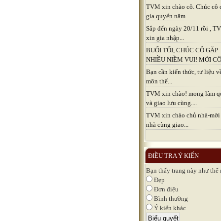
TVM xin chào cô. Chúc cô 
gia quyến năm...
Sắp đến ngày 20/11 rồi , 
xin gia nhập...
BUỔI TỐI, CHÚC CÔ GẶP
NHIỀU NIỀM VUI! MỜI CÔ.
Bạn cần kiến thức, tư liệu v
môn thể...
TVM xin chào! mong làm q
và giao lưu cùng....
TVM xin chào chủ nhà-mời
nhà cùng giao...
ĐIỀU TRA Ý KIẾN
Bạn thấy trang này như thế
Đẹp
Đơn điệu
Bình thường
Ý kiến khác