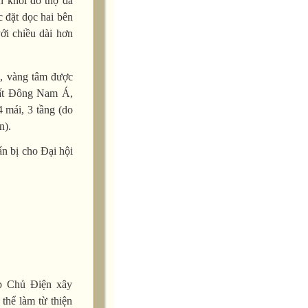
 khối do thợ đá
 đặt dọc hai bên
i chiều dài hơn
m, vàng tâm được
hất Đông Nam Á,
 mái, 3 tầng (do
n).
n bị cho Đại hội
p Chủ Điện xây
thể làm từ thiện