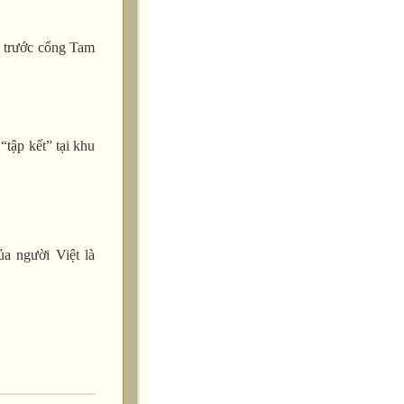
i trước cổng Tam
tập kết” tại khu
a người Việt là