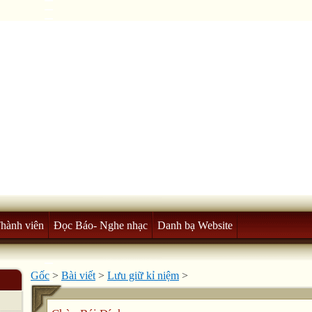
Thành viên
Đọc Báo- Nghe nhạc
Danh bạ Website
Gốc
>
Bài viết
>
Lưu giữ kỉ niệm
>