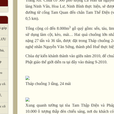
Tràng An. Chùa có 500 pho tượng La Hán đá nguyên
làng Ninh Vân, Hoa Lư, Ninh Bình thực hiện, sẽ được
đường từ cổng Tam Quan đến chân Tam Thế Điện (vớ
0,5 km).
3
ô góp
Tổng cộng có đến 8.000m
gỗ quý gồm: sến, táu, li
sử dụng làm cột, kèo, mái… Hai quả chuông lớn n
LƯU
nặng 27 tấn và 36 tấn, được đặt trong Tháp chuông 24
nghệ nhân Nguyễn Văn Sứng, thành phố Huế thực hiệ
hà,
Chùa dự kiến khánh thành vào giữa năm 2010, để chuẩ
ập
Phật giáo thế giới diễn ra tại đây vào tháng 9-2010.
eo
Tháp chuông 3 tầng, 24 mái
y cô.
ẻ,
Xung quanh tường tại tòa Tam Thập Điện và Phá
c cô
10.000 ô tượng thắp đèn chiếu sáng, nơi du khách có 