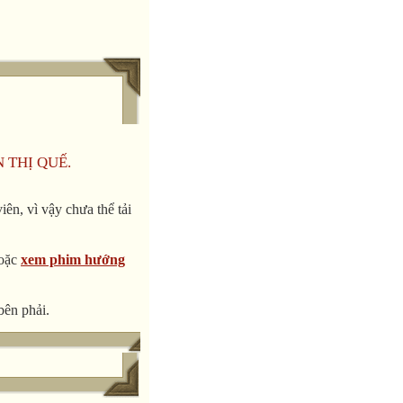
N THỊ QUẾ.
ên, vì vậy chưa thể tải
oặc
xem phim hướng
bên phải.