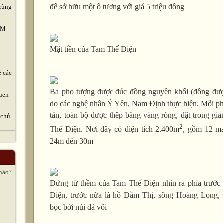
để sở hữu một ô tượng với giá 5 triệu đồng
cùng
TVM
Mặt tiền của Tam Thế Điện
..
ề các
Ba pho tượng được đúc đồng nguyên khối (đồng đượ
uen
do các nghệ nhân Ý Yên, Nam Định thực hiện. Mỗi p
tấn, toàn bộ được thếp bằng vàng ròng, đặt trong gi
 chủ
2
Thế Điện. Nơi đây có diện tích 2.400m
, gồm 12 mái
24m đến 30m
 nào?
Đứng từ thềm của Tam Thế Điện nhìn ra phía trước 
Điện, trước nữa là hồ Đầm Thị, sông Hoàng Long,
bọc bởi núi đá vôi