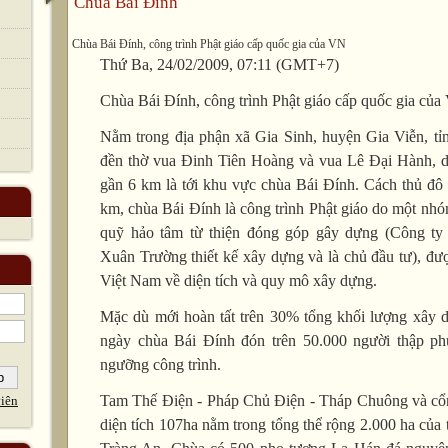
Chùa Bái Đính
Chùa Bái Đính, công trình Phật giáo cấp quốc gia của VN
Thứ Ba, 24/02/2009, 07:11 (GMT+7)
Chùa Bái Đính, công trình Phật giáo cấp quốc gia củ
Nằm trong địa phận xã Gia Sinh, huyện Gia Viễn, tỉ
đền thờ vua Đinh Tiên Hoàng và vua Lê Đại Hành, d
gần 6 km là tới khu vực chùa Bái Đính. Cách thủ đô
km, chùa Bái Đính là công trình Phật giáo do một nhó
quỹ hảo tâm từ thiện đóng góp gây dựng (Công 
Xuân Trường thiết kế xây dựng và là chủ đầu tư), đượ
Việt Nam về diện tích và quy mô xây dựng.
Mặc dù mới hoàn tất trên 30% tổng khối lượng xây 
ngày chùa Bái Đính đón trên 50.000 người thập p
ngưỡng công trình.
Tam Thế Điện - Pháp Chủ Điện - Tháp Chuông và c
iên
diện tích 107ha nằm trong tổng thể rộng 2.000 ha của 