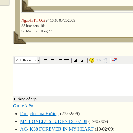
Nguyễn Thị Quế
@ 13:18 03/03/2009
Số lượt xem: 464
Số lượt thích: 0 người
Kích thước font
Đường dẫn
:
p
Gửi ý kiến
Du lịch chùa Hương
(27/02/09)
MY LOVELY STUDENTS- 07-08
(19/02/09)
AC- K38 FOREVER IN MY HEART
(19/02/09)