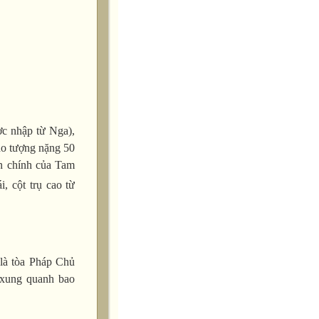
c nhập từ Nga),
ho tượng nặng 50
an chính của Tam
, cột trụ cao từ
là tòa Pháp Chủ
 xung quanh bao