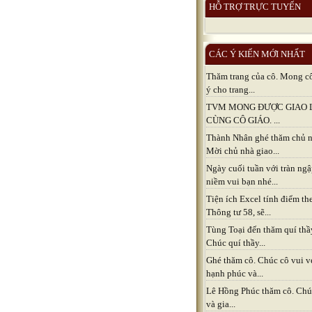
HỖ TRỢ TRỰC TUYẾN
CÁC Ý KIẾN MỚI NHẤT
Thăm trang của cô. Mong c
ý cho trang...
TVM MONG ĐƯỢC GIAO 
CÙNG CÔ GIÁO. ...
Thành Nhân ghé thăm chủ n
Mời chủ nhà giao...
Ngày cuối tuần với tràn ng
niềm vui bạn nhé...
Tiện ích Excel tính điểm th
Thông tư 58, sẽ...
Tùng Toại đến thăm quí thầ
Chúc quí thầy...
Ghé thăm cô. Chúc cô vui v
hạnh phúc và...
Lê Hồng Phúc thăm cô. Chú
và gia...