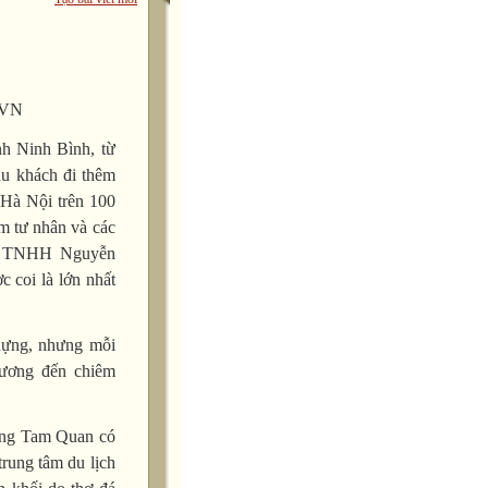
a VN
nh Ninh Bình, từ
u khách đi thêm
 Hà Nội trên 100
m tư nhân và các
ty TNHH Nguyễn
c coi là lớn nhất
dựng, nhưng mỗi
hương đến chiêm
ổng Tam Quan có
trung tâm du lịch