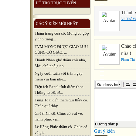
HỖ TRỢ TRỰC TUYẾN
Thành v
Vũ Thế V
CÁC Ý KIẾN MỚI NHẤT
Thăm trang của cô. Mong cô góp
ý cho trang...
Chào ch
TVM MONG ĐƯỢC GIAO LƯU
CÙNG CÔ GIÁO. ...
nữa !
Phạm Thị
Thành Nhân ghé thăm chủ nhà,
Mời chủ nhà giao...
Ngày cuối tuần với tràn ngập
niềm vui bạn nhé...
Kích thước font
Tiện ích Excel tính điểm theo
Thông tư 58, sẽ...
Tùng Toại đến thăm quí thầy cô.
Chúc quí thầy...
Ghé thăm cô. Chúc cô vui vẻ,
hạnh phúc và...
Đường dẫn
:
p
Lê Hồng Phúc thăm cô. Chúc cô
Gửi ý kiến
và gia...