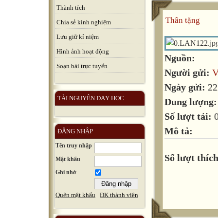
Thành tích
Thân tặng
Chia sẻ kinh nghiệm
Lưu giữ kỉ niệm
Hình ảnh hoạt động
Nguồn:
Soạn bài trực tuyến
Người gửi:
V
Ngày gửi:
22
TÀI NGUYÊN DẠY HỌC
Dung lượng
Số lượt tải:
Mô tả:
ĐĂNG NHẬP
Tên truy nhập
Số lượt thích
Mật khẩu
Ghi nhớ
Quên mật khẩu
ĐK thành viên