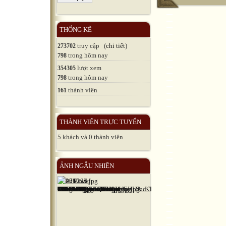
THỐNG KÊ
truy cập (
chi tiết
)
273702
trong hôm nay
798
lượt xem
354305
trong hôm nay
798
thành viên
161
THÀNH VIÊN TRỰC TUYẾN
5 khách và 0 thành viên
ẢNH NGẪU NHIÊN