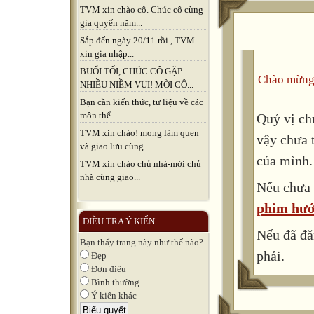
TVM xin chào cô. Chúc cô cùng
gia quyến năm...
Sắp đến ngày 20/11 rồi , TVM
xin gia nhập...
BUỔI TỐI, CHÚC CÔ GẶP
Chào mừng
NHIỀU NIỀM VUI! MỜI CÔ...
Bạn cần kiến thức, tư liệu về các
môn thể...
Quý vị ch
TVM xin chào! mong làm quen
vậy chưa 
và giao lưu cùng....
của mình.
TVM xin chào chủ nhà-mời chủ
nhà cùng giao...
Nếu chưa 
phim hướ
ĐIỀU TRA Ý KIẾN
Nếu đã đă
Bạn thấy trang này như thế nào?
phải.
Đẹp
Đơn điệu
Bình thường
Ý kiến khác