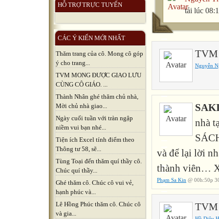
HỖ TRỢ TRỰC TUYẾN
tải lúc 08
CÁC Ý KIẾN MỚI NHẤT
TVM x
Thăm trang của cô. Mong cô góp
ý cho trang...
Nguyễn N
TVM MONG ĐƯỢC GIAO LƯU
CÙNG CÔ GIÁO. ...
Thành Nhân ghé thăm chủ nhà,
SAK
Mời chủ nhà giao...
Ngày cuối tuần với tràn ngập
nhà t
niềm vui bạn nhé...
SÁCH
Tiện ích Excel tính điểm theo
Thông tư 58, sẽ...
và để lại lời n
Tùng Toại đến thăm quí thầy cô.
thành viên… X
Chúc quí thầy...
Phạm Sa Kin
@ 00h:50p 30
Ghé thăm cô. Chúc cô vui vẻ,
hạnh phúc và...
Lê Hồng Phúc thăm cô. Chúc cô
TVM x
và gia...
Hồ Diệu 