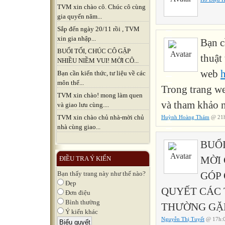
TVM xin chào cô. Chúc cô cùng
gia quyến năm...
Sắp đến ngày 20/11 rồi , TVM
xin gia nhập...
Bạn c
BUỔI TỐI, CHÚC CÔ GẶP
thuật
NHIỀU NIỀM VUI! MỜI CÔ...
web
h
Bạn cần kiến thức, tư liệu về các
môn thể...
Trong trang w
TVM xin chào! mong làm quen
và tham khảo 
và giao lưu cùng....
TVM xin chào chủ nhà-mời chủ
Huỳnh Hoàng Thám
@ 21h
nhà cùng giao...
BUỔI
MỜI 
ĐIỀU TRA Ý KIẾN
GÓP 
Bạn thấy trang này như thế nào?
Đẹp
QUYẾT CÁC 
Đơn điệu
Bình thường
THƯỜNG GẶP!
Ý kiến khác
Nguyễn Thị Tuyết
@ 17h:0