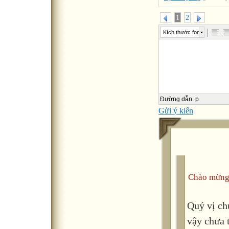
1
2
Kích thước font
Đường dẫn
:
p
Gửi ý kiến
Chào mừng
Quý vị ch
vậy chưa 