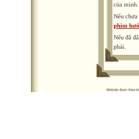
của mình.
Nếu chưa 
phim hướ
Nếu đã đă
phải.
Website được thừa k