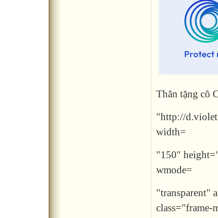
Thân tặng cô 
"http://d.viol
width=
"150" height=
wmode=
"transparent" 
class="frame-