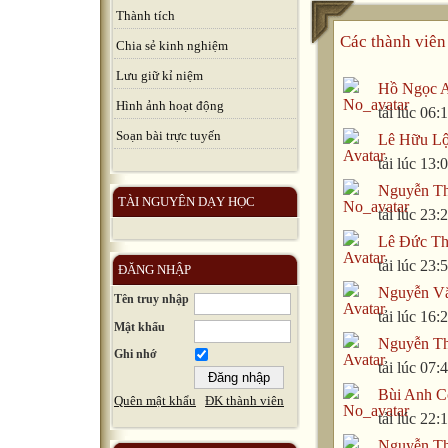
Thành tích
Các thành viên 
Chia sẻ kinh nghiệm
Lưu giữ kỉ niệm
Hồ Ngọc 
Hình ảnh hoạt động
tải lúc 06
Soạn bài trực tuyến
Lê Hữu L
tải lúc 13
Nguyễn Th
TÀI NGUYÊN DẠY HỌC
tải lúc 23
Lê Đức Th
tải lúc 23
ĐĂNG NHẬP
Nguyễn V
Tên truy nhập
tải lúc 16
Mật khẩu
Nguyễn Th
Ghi nhớ
tải lúc 07
Bùi Anh C
Quên mật khẩu
ĐK thành viên
tải lúc 22
Nguyễn T