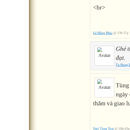
<br>
Lê Hồng Phúc
@ 13h:57p 
Ghé t
đạt.
Tu Hong 
Tùng 
ngày 
thăm và giao l
Ngô Tùng Toại
@ 19h:43p 