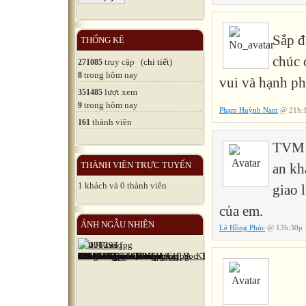
Sắp đ
THỐNG KÊ
chúc 
truy cập (
chi tiết
)
271085
trong hôm nay
8
vui và hạnh phú
lượt xem
351485
trong hôm nay
9
Phạm Huỳnh Nam
@ 21h:1
thành viên
161
TVM x
THÀNH VIÊN TRỰC TUYẾN
an kh
1 khách và 0 thành viên
giao 
của em.
ẢNH NGẪU NHIÊN
Lê Hồng Phúc
@ 13h:30p 