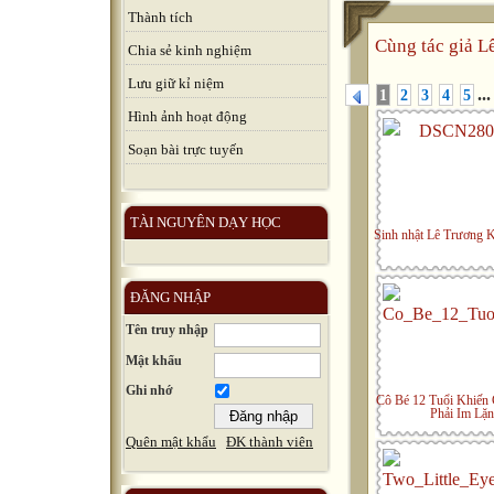
Thành tích
Cùng tác giả
L
Chia sẻ kinh nghiệm
Lưu giữ kỉ niệm
...
1
2
3
4
5
Hình ảnh hoạt động
Soạn bài trực tuyến
TÀI NGUYÊN DẠY HỌC
Sinh nhật Lê Trương 
ĐĂNG NHẬP
Tên truy nhập
Mật khẩu
Ghi nhớ
Cô Bé 12 Tuổi Khiến 
Phải Im Lặ
Quên mật khẩu
ĐK thành viên