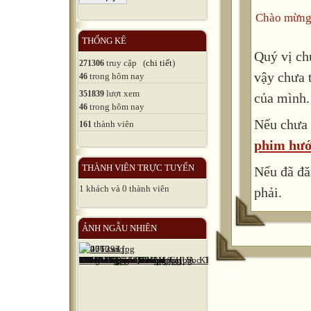
Chào mừng
THỐNG KÊ
Quý vị ch
truy cập (
chi tiết
)
271306
vậy chưa 
trong hôm nay
46
lượt xem
351839
của mình.
trong hôm nay
46
Nếu chưa 
thành viên
161
phim hướ
THÀNH VIÊN TRỰC TUYẾN
Nếu đã đă
1 khách và 0 thành viên
phải.
ẢNH NGẪU NHIÊN