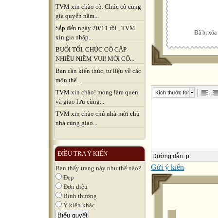
TVM xin chào cô. Chúc cô cùng
gia quyến năm...
Sắp đến ngày 20/11 rồi , TVM
Đã bị xóa
xin gia nhập...
BUỔI TỐI, CHÚC CÔ GẶP
NHIỀU NIỀM VUI! MỜI CÔ...
Bạn cần kiến thức, tư liệu về các
môn thể...
TVM xin chào! mong làm quen
Kích thước font
và giao lưu cùng....
TVM xin chào chủ nhà-mời chủ
nhà cùng giao...
ĐIỀU TRA Ý KIẾN
Đường dẫn
:
p
Gửi ý kiến
Bạn thấy trang này như thế nào?
Đẹp
Đơn điệu
Bình thường
Ý kiến khác