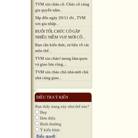
TVM xin chào cô. Chúc cô cùng
gia quyến năm...
Sắp đến ngày 20/11 rồi , TVM
xin gia nhập...
BUỔI TỐI, CHÚC CÔ GẶP
NHIỀU NIỀM VUI! MỜI CÔ...
Bạn cần kiến thức, tư liệu về các
môn thể...
TVM xin chào! mong làm quen
và giao lưu cùng....
TVM xin chào chủ nhà-mời chủ
nhà cùng giao...
ĐIỀU TRA Ý KIẾN
Bạn thấy trang này như thế nào?
Đẹp
Đơn điệu
Bình thường
Ý kiến khác