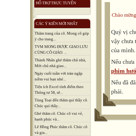
HỖ TRỢ TRỰC TUYẾN
Chào mừng
CÁC Ý KIẾN MỚI NHẤT
Quý vị ch
Thăm trang của cô. Mong cô góp
ý cho trang...
vậy chưa 
TVM MONG ĐƯỢC GIAO LƯU
của mình.
CÙNG CÔ GIÁO. ...
Thành Nhân ghé thăm chủ nhà,
Nếu chưa 
Mời chủ nhà giao...
phim hướ
Ngày cuối tuần với tràn ngập
niềm vui bạn nhé...
Nếu đã đă
Tiện ích Excel tính điểm theo
phải.
Thông tư 58, sẽ...
Tùng Toại đến thăm quí thầy cô.
Chúc quí thầy...
Ghé thăm cô. Chúc cô vui vẻ,
hạnh phúc và...
Lê Hồng Phúc thăm cô. Chúc cô
và gia...