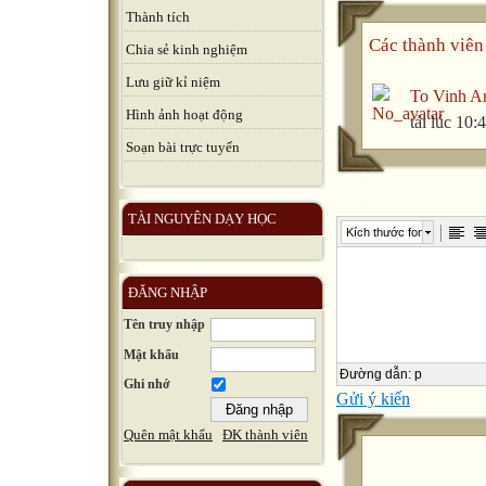
Thành tích
Các thành viên 
Chia sẻ kinh nghiệm
Lưu giữ kỉ niệm
To Vinh A
Hình ảnh hoạt động
tải lúc 10
Soạn bài trực tuyến
TÀI NGUYÊN DẠY HỌC
Kích thước font
ĐĂNG NHẬP
Tên truy nhập
Mật khẩu
Đường dẫn
:
p
Ghi nhớ
Gửi ý kiến
Quên mật khẩu
ĐK thành viên