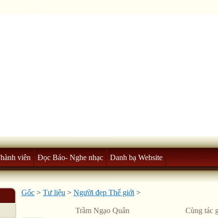
Thành viên
Đọc Báo- Nghe nhạc
Danh bạ Website
Gốc
>
Tư liệu
>
Người đẹp Thế giới
>
Trầm Ngạo Quân
Cùng tác g