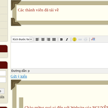
Các thành viên đã tải về
Kích thước font
Đường dẫn
:
p
Gửi ý kiến
iên
Chào mừng quý vị đến với Website của NGUYỄ