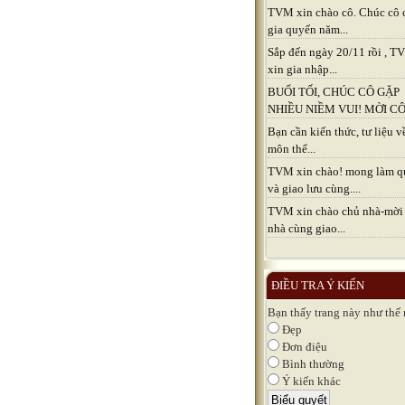
TVM xin chào cô. Chúc cô 
gia quyến năm...
Sắp đến ngày 20/11 rồi , 
xin gia nhập...
BUỔI TỐI, CHÚC CÔ GẶP
NHIỀU NIỀM VUI! MỜI CÔ.
Bạn cần kiến thức, tư liệu v
môn thể...
TVM xin chào! mong làm q
và giao lưu cùng....
TVM xin chào chủ nhà-mời
nhà cùng giao...
ĐIỀU TRA Ý KIẾN
Bạn thấy trang này như thế
Đẹp
Đơn điệu
Bình thường
Ý kiến khác