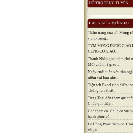
HỖ TRỢ TRỰC TUYẾN
CÁC Ý KIẾN MỚI NHẤT
Thăm trang của cô. Mong c
ý cho trang...
TVM MONG ĐƯỢC GIAO 
CÙNG CÔ GIÁO. ...
Thành Nhân ghé thăm chủ n
Mời chủ nhà giao...
Ngày cuối tuần với tràn ng
niềm vui bạn nhé...
Tiện ích Excel tính điểm th
Thông tư 58, sẽ...
Tùng Toại đến thăm quí thầ
Chúc quí thầy...
Ghé thăm cô. Chúc cô vui v
hạnh phúc và...
Lê Hồng Phúc thăm cô. Chú
và gia...