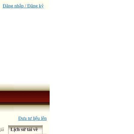
Đăng nhập / Đăng ký
Đưa tư liệu lên
iả
Lịch sử tải về