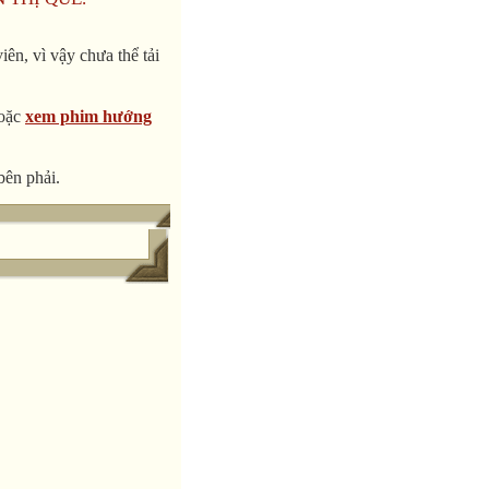
ên, vì vậy chưa thể tải
oặc
xem phim hướng
bên phải.