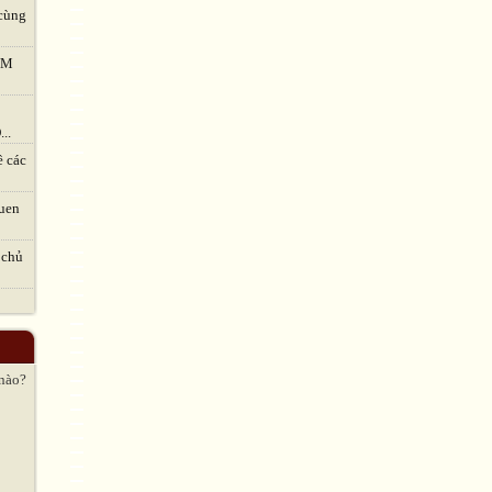
cùng
TVM
..
ề các
uen
 chủ
 nào?