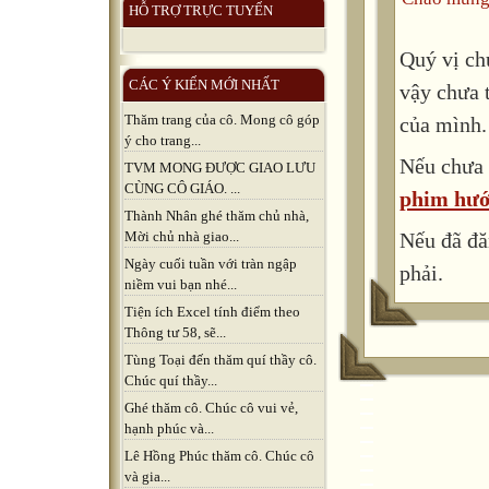
HỖ TRỢ TRỰC TUYẾN
Quý vị ch
CÁC Ý KIẾN MỚI NHẤT
vậy chưa 
Thăm trang của cô. Mong cô góp
của mình.
ý cho trang...
Nếu chưa 
TVM MONG ĐƯỢC GIAO LƯU
CÙNG CÔ GIÁO. ...
phim hướ
Thành Nhân ghé thăm chủ nhà,
Nếu đã đă
Mời chủ nhà giao...
Ngày cuối tuần với tràn ngập
phải.
niềm vui bạn nhé...
Tiện ích Excel tính điểm theo
Thông tư 58, sẽ...
Tùng Toại đến thăm quí thầy cô.
Chúc quí thầy...
Ghé thăm cô. Chúc cô vui vẻ,
hạnh phúc và...
Lê Hồng Phúc thăm cô. Chúc cô
và gia...