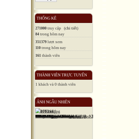
THỐNG KÊ
truy cập (
chi tiết
)
271000
trong hôm nay
84
lượt xem
351379
trong hôm nay
110
thành viên
161
THÀNH VIÊN TRỰC TUYẾN
1 khách và 0 thành viên
ẢNH NGẪU NHIÊN