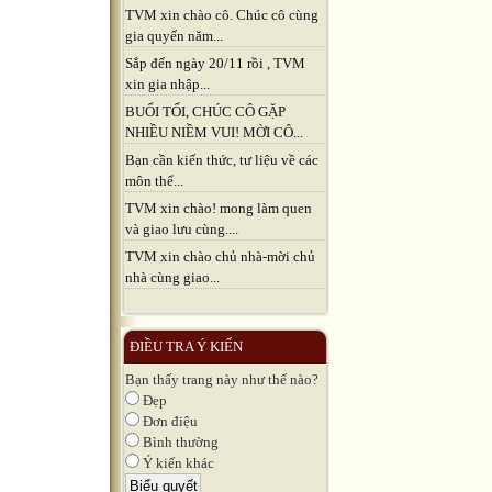
TVM xin chào cô. Chúc cô cùng
gia quyến năm...
Sắp đến ngày 20/11 rồi , TVM
xin gia nhập...
BUỔI TỐI, CHÚC CÔ GẶP
NHIỀU NIỀM VUI! MỜI CÔ...
Bạn cần kiến thức, tư liệu về các
môn thể...
TVM xin chào! mong làm quen
và giao lưu cùng....
TVM xin chào chủ nhà-mời chủ
nhà cùng giao...
ĐIỀU TRA Ý KIẾN
Bạn thấy trang này như thế nào?
Đẹp
Đơn điệu
Bình thường
Ý kiến khác