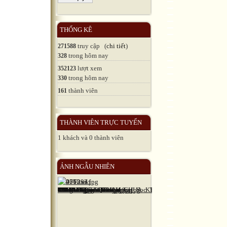
THỐNG KÊ
truy cập (
chi tiết
)
271588
trong hôm nay
328
lượt xem
352123
trong hôm nay
330
thành viên
161
THÀNH VIÊN TRỰC TUYẾN
1 khách và 0 thành viên
ẢNH NGẪU NHIÊN