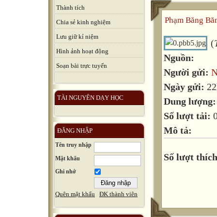
Thành tích
Phạm Băng Bă
Chia sẻ kinh nghiệm
Lưu giữ kỉ niệm
(
Hình ảnh hoạt động
Nguồn:
Soạn bài trực tuyến
Người gửi:
N
Ngày gửi:
22
TÀI NGUYÊN DẠY HỌC
Dung lượng
Số lượt tải:
Mô tả:
ĐĂNG NHẬP
Tên truy nhập
Số lượt thích
Mật khẩu
Ghi nhớ
Quên mật khẩu
ĐK thành viên