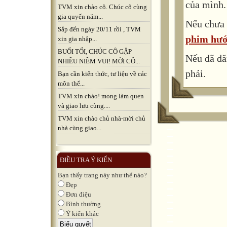
của mình.
TVM xin chào cô. Chúc cô cùng
gia quyến năm...
Nếu chưa 
Sắp đến ngày 20/11 rồi , TVM
phim hướ
xin gia nhập...
BUỔI TỐI, CHÚC CÔ GẶP
Nếu đã đă
NHIỀU NIỀM VUI! MỜI CÔ...
phải.
Bạn cần kiến thức, tư liệu về các
môn thể...
TVM xin chào! mong làm quen
và giao lưu cùng....
TVM xin chào chủ nhà-mời chủ
nhà cùng giao...
ĐIỀU TRA Ý KIẾN
Bạn thấy trang này như thế nào?
Đẹp
Đơn điệu
Bình thường
Ý kiến khác