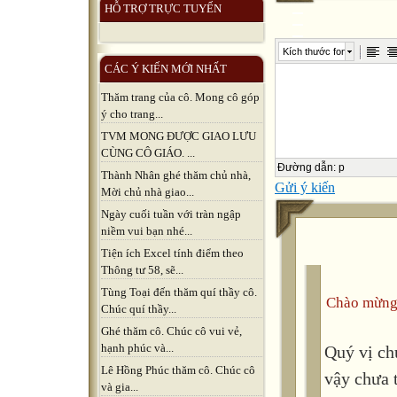
HỖ TRỢ TRỰC TUYẾN
Kích thước font
CÁC Ý KIẾN MỚI NHẤT
Thăm trang của cô. Mong cô góp
ý cho trang...
TVM MONG ĐƯỢC GIAO LƯU
CÙNG CÔ GIÁO. ...
Đường dẫn
:
p
Thành Nhân ghé thăm chủ nhà,
Gửi ý kiến
Mời chủ nhà giao...
Ngày cuối tuần với tràn ngập
niềm vui bạn nhé...
Tiện ích Excel tính điểm theo
Thông tư 58, sẽ...
Tùng Toại đến thăm quí thầy cô.
Chào mừng
Chúc quí thầy...
Ghé thăm cô. Chúc cô vui vẻ,
hạnh phúc và...
Quý vị ch
Lê Hồng Phúc thăm cô. Chúc cô
vậy chưa 
và gia...